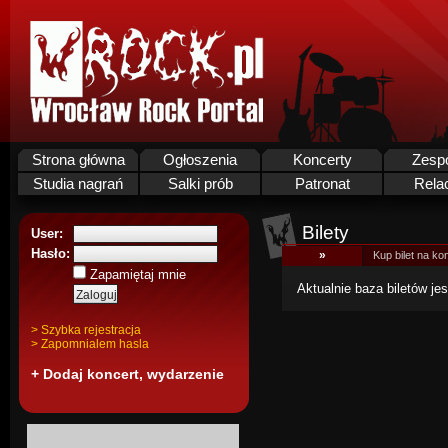
Strona główna
Ogłoszenia
Koncerty
Zesp
Studia nagrań
Salki prób
Patronat
Rela
Bilety
User:
Hasło:
»
Kup bilet na kon
Zapamiętaj mnie
Aktualnie baza biletów jes
> Szybka rejestracja
> Zapomnialem hasla
+ Dodaj koncert, wydarzenie