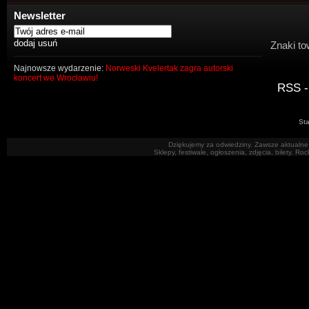
Newsletter
Znaki to
Najnowsze wydarzenie:
Norweski Kvelertak zagra autorski
koncert we Wrocławiu!
RSS -
Sta
Dziękujemy za odwiedziny. Zawsze aktualne 
Sklepy, festiwale, ogłoszenia, zdjęcia, bilety. R