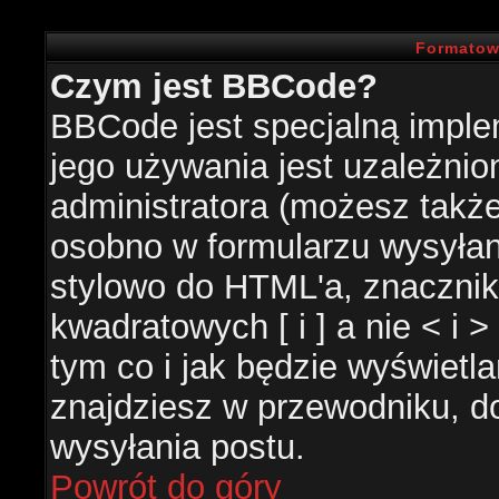
Formatow
Czym jest BBCode?
BBCode jest specjalną impl
jego używania jest uzależni
administratora (możesz takż
osobno w formularzu wysyła
stylowo do HTML'a, znacznik
kwadratowych [ i ] a nie < i 
tym co i jak będzie wyświetl
znajdziesz w przewodniku, do
wysyłania postu.
Powrót do góry