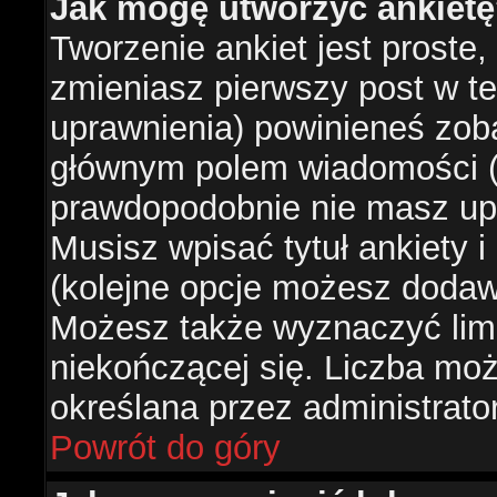
Jak mogę utworzyć ankiet
Tworzenie ankiet jest proste,
zmieniasz pierwszy post w te
uprawnienia) powinieneś zob
głównym polem wiadomości (je
prawdopodobnie nie masz upr
Musisz wpisać tytuł ankiety 
(kolejne opcje możesz doda
Możesz także wyznaczyć limi
niekończącej się. Liczba możl
określana przez administrato
Powrót do góry