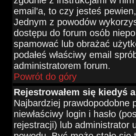
zgodnie z instrukcjami w nim 
email'a, to czy jesteś pewie
Jednym z powodów wykorzysta
dostępu do forum osób niepo
spamować lub obrażać użytko
podałeś właściwy email sprób
administratorem forum.
Powrót do góry
Rejestrowałem się kiedyś a
Najbardziej prawdopodobne p
niewłaściwy login i hasło (po
rejestracji) lub administrator
powodu. Być może stało się t