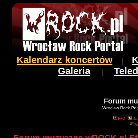
Kalendarz koncertów
K
|
Galeria
Teled
|
Forum mu
Wrocław Rock Port
FAQ
Szu
Re