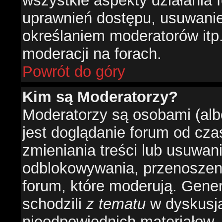
wszystkie aspekty działania 
uprawnień dostępu, usuwani
określaniem moderatorów itp
moderacji na forach.
Powrót do góry
Kim są Moderatorzy?
Moderatorzy są osobami (alb
jest doglądanie forum od cz
zmieniania treści lub usuwan
odblokowywania, przenoszeni
forum, które moderują. Gener
schodzili
z tematu
w dyskusja
nieodpowiednich materiałow.