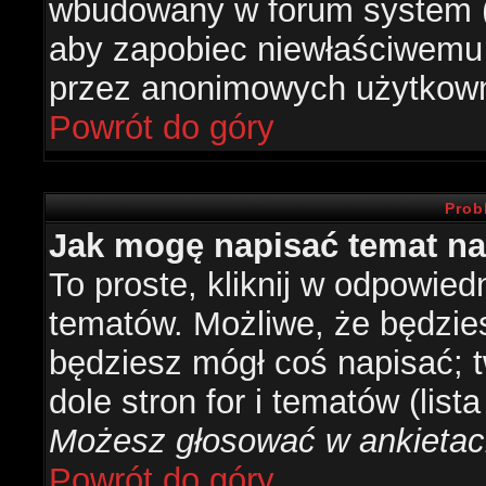
wbudowany w forum system (je
aby zapobiec niewłaściwemu
przez anonimowych użytkow
Powrót do góry
Prob
Jak mogę napisać temat n
To proste, kliknij w odpowied
tematów. Możliwe, że będzie
będziesz mógł coś napisać; 
dole stron for i tematów (list
Możesz głosować w ankietach
Powrót do góry