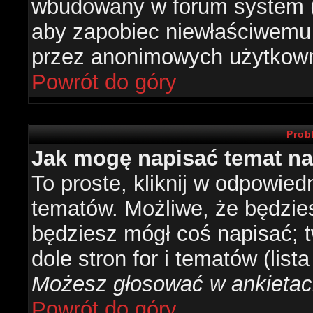
wbudowany w forum system (je
aby zapobiec niewłaściwemu
przez anonimowych użytkow
Powrót do góry
Prob
Jak mogę napisać temat n
To proste, kliknij w odpowied
tematów. Możliwe, że będzie
będziesz mógł coś napisać; 
dole stron for i tematów (list
Możesz głosować w ankietach
Powrót do góry