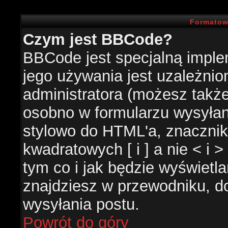
Formatow
Czym jest BBCode?
BBCode jest specjalną impl
jego używania jest uzależni
administratora (możesz takż
osobno w formularzu wysyła
stylowo do HTML'a, znacznik
kwadratowych [ i ] a nie < i 
tym co i jak będzie wyświetl
znajdziesz w przewodniku, do
wysyłania postu.
Powrót do góry