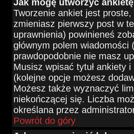
Jak mogę utworzyć ankiet
Tworzenie ankiet jest proste,
zmieniasz pierwszy post w te
uprawnienia) powinieneś zob
głównym polem wiadomości (je
prawdopodobnie nie masz upr
Musisz wpisać tytuł ankiety 
(kolejne opcje możesz doda
Możesz także wyznaczyć limi
niekończącej się. Liczba możl
określana przez administrato
Powrót do góry