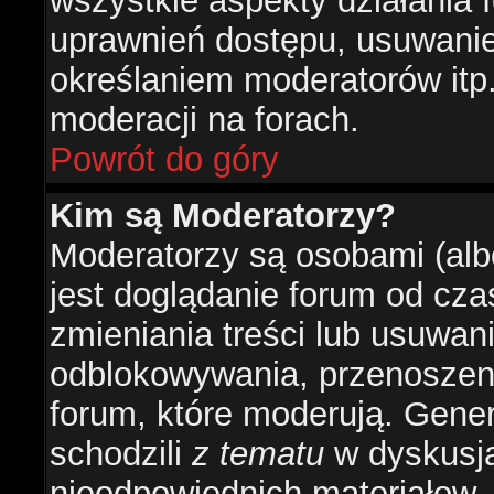
wszystkie aspekty działania 
uprawnień dostępu, usuwani
określaniem moderatorów itp
moderacji na forach.
Powrót do góry
Kim są Moderatorzy?
Moderatorzy są osobami (alb
jest doglądanie forum od cz
zmieniania treści lub usuwan
odblokowywania, przenoszeni
forum, które moderują. Gener
schodzili
z tematu
w dyskusja
nieodpowiednich materiałow.