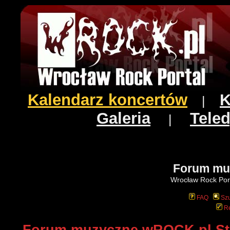
Kalendarz koncertów
K
|
Galeria
Teled
|
Forum mu
Wrocław Rock Port
FAQ
Szu
Re