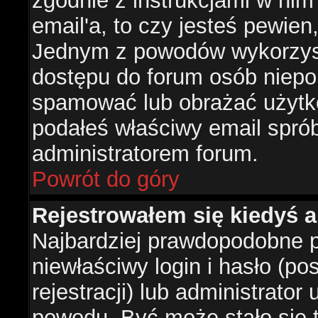
zgodnie z instrukcjami w nim 
email'a, to czy jesteś pewie
Jednym z powodów wykorzysta
dostępu do forum osób niepo
spamować lub obrażać użytko
podałeś właściwy email sprób
administratorem forum.
Powrót do góry
Rejestrowałem się kiedyś a
Najbardziej prawdopodobne p
niewłaściwy login i hasło (po
rejestracji) lub administrator
powodu. Być może stało się t