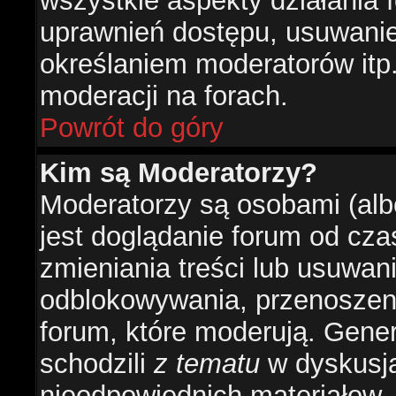
wszystkie aspekty działania 
uprawnień dostępu, usuwani
określaniem moderatorów itp
moderacji na forach.
Powrót do góry
Kim są Moderatorzy?
Moderatorzy są osobami (alb
jest doglądanie forum od cz
zmieniania treści lub usuwan
odblokowywania, przenoszeni
forum, które moderują. Gener
schodzili
z tematu
w dyskusja
nieodpowiednich materiałow.