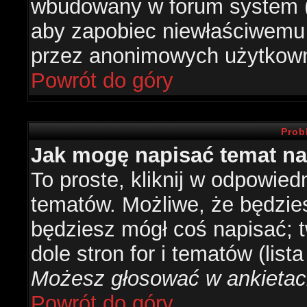
wbudowany w forum system (je
aby zapobiec niewłaściwemu
przez anonimowych użytkow
Powrót do góry
Prob
Jak mogę napisać temat n
To proste, kliknij w odpowied
tematów. Możliwe, że będzie
będziesz mógł coś napisać; 
dole stron for i tematów (list
Możesz głosować w ankietach
Powrót do góry