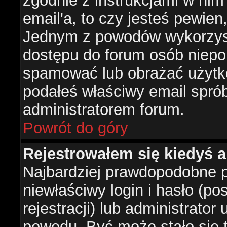
zgodnie z instrukcjami w nim 
email'a, to czy jesteś pewie
Jednym z powodów wykorzysta
dostępu do forum osób niepo
spamować lub obrażać użytko
podałeś właściwy email sprób
administratorem forum.
Powrót do góry
Rejestrowałem się kiedyś a
Najbardziej prawdopodobne p
niewłaściwy login i hasło (po
rejestracji) lub administrator
powodu. Być może stało się t