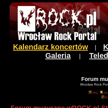
Kalendarz koncertów
K
|
Galeria
Teled
|
Forum mu
Wrocław Rock Port
FAQ
Szu
Re