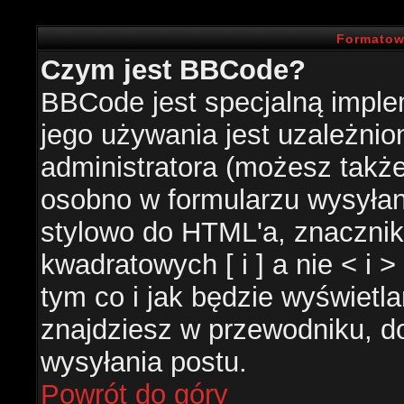
Formatow
Czym jest BBCode?
BBCode jest specjalną impl
jego używania jest uzależni
administratora (możesz takż
osobno w formularzu wysyła
stylowo do HTML'a, znacznik
kwadratowych [ i ] a nie < i 
tym co i jak będzie wyświetl
znajdziesz w przewodniku, do
wysyłania postu.
Powrót do góry