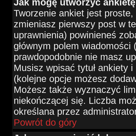
Jak mogę utworzyć ankiet
Tworzenie ankiet jest proste,
zmieniasz pierwszy post w te
uprawnienia) powinieneś zob
głównym polem wiadomości (je
prawdopodobnie nie masz upr
Musisz wpisać tytuł ankiety 
(kolejne opcje możesz doda
Możesz także wyznaczyć limi
niekończącej się. Liczba możl
określana przez administrato
Powrót do góry