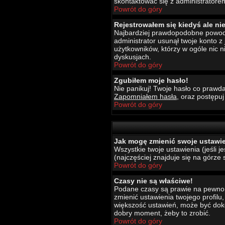
skontaktować się z administratore
Powrót do góry
Rejestrowałem się kiedyś ale ni
Najbardziej prawdopodobne powody t
administrator usunął twoje konto z
użytkowników, którzy w ogóle nic 
dyskusjach.
Powrót do góry
Zgubiłem moje hasło!
Nie panikuj! Twoje hasło co prawda
Zapomniałem hasła
, oraz postępu
Powrót do góry
Jak mogę zmienić swoje ustawi
Wszystkie twoje ustawienia (jeśli 
(najczęściej znajduje się na górze 
Powrót do góry
Czasy nie są właściwe!
Podane czasy są prawie na pewno wł
zmienić ustawienia twojego profilu
większość ustawień, może być dokon
dobry moment, żeby to zrobić.
Powrót do góry