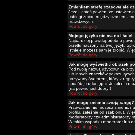
Zmieniłem strefę czasową ale cz
Jeżeli jesteś pewien, że ustawien
osbługi zmian między czasem zimo
prawdziwych.
Powrót do góry
Mojego języka nie ma na liście!
Najbardziej prawdopodobne powody 
przetłumaczony na twój język. Spró
istnieje możesz sam je zrobić. Wię
Powrót do góry
Jak mogę wyświetlić obrazek p
Pod twoją nazwą użytkownika przy 
lub innych znaczków pokazujących 
nazywany Avatarem, który z reguły 
sposób je udostępni. Jeżeli nie mo
(na pewno jest dobry!)
Powrót do góry
Jak mogę zmienić swoją rangę?
Przeważnie nie możesz zmienić naz
profilu, zależnie od szablonu). Wi
moderatorzy czy administratorzy m
W takim wypadku moderator lub adm
Powrót do góry