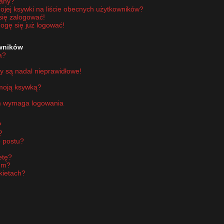
wany?
jej ksywki na liście obecnych użytkowników?
się zalogować!
ogę się już logować!
owników
a?
y są nadal nieprawidłowe!
 moją ksywką?
um wymaga logowania
?
?
 postu?
etę?
um?
kietach?