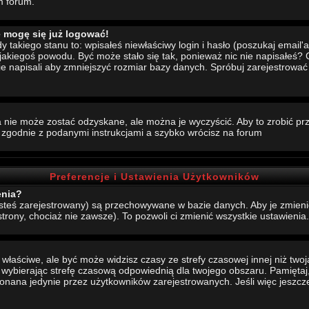
m forum.
e mogę się już logować!
akiego stanu to: wpisałeś niewłaściwy login i hasło (poszukaj email'a, 
 jakiegoś powodu. Być może stało się tak, ponieważ nic nie napisałeś?
nie napisali aby zmniejszyć rozmiar bazy danych. Spróbuj zarejestrowa
 nie może zostać odzyskane, ale można je wyczyścić. Aby to zrobić prze
j zgodnie z podanymi instrukcjami a szybko wrócisz na forum
Preferencje i Ustawienia Użytkowników
enia?
jesteś zarejestrowany) są przechowywane w bazie danych. Aby je zmieni
strony, chociaż nie zawsze). To pozwoli ci zmienić wszystkie ustawienia.
aściwe, ale być może widzisz czasy ze strefy czasowej innej niż twoja.
, wybierając strefę czasową odpowiednią dla twojego obszaru. Pamiętaj,
ana jedynie przez użytkowników zarejestrowanych. Jeśli więc jeszcze s