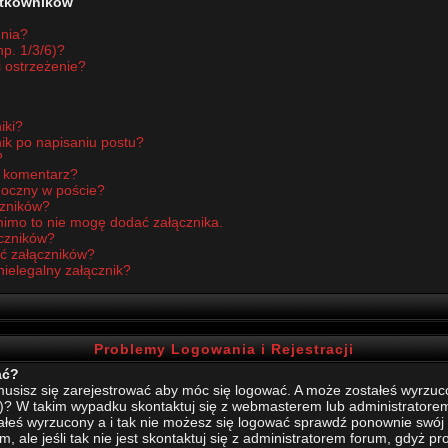
żytkowników
enia?
p. 1/3/6)?
i ostrzeżenie?
iki?
ik po napisaniu postu?
?
ć komentarz?
idoczny w poście?
czników?
imo to nie mogę dodać załącznika.
czników?
ć załączników?
nielegalny załącznik?
Problemy Logowania i Rejestracji
ać?
sisz się zarejestrować aby móc się logować. A może zostałeś wyrzucony
)? W takim wypadku skontaktuj się z webmasterem lub administratore
stałeś wyrzucony a i tak nie możesz się logować sprawdź ponownie swój l
, ale jeśli tak nie jest skontaktuj się z administratorem forum, gdyż p