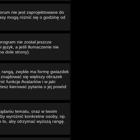
Forum nie jest zaprojektowane do
asy mogą różnić się o godzinę od
program nie został jeszcze
język, a jeśli tłumaczenie nie
na dole strony).
ą rangą, zwykle ma formę gwiazdek
e znajdować się większy obrazek
ć funkcje Avatartów i w jaki
ożesz kierować pytania o jej powód
lądaniu tematu, oraz w twoim
 aby wyróżnić konkretne osoby, np.
o to, aby otrzymać wyższą rangę.