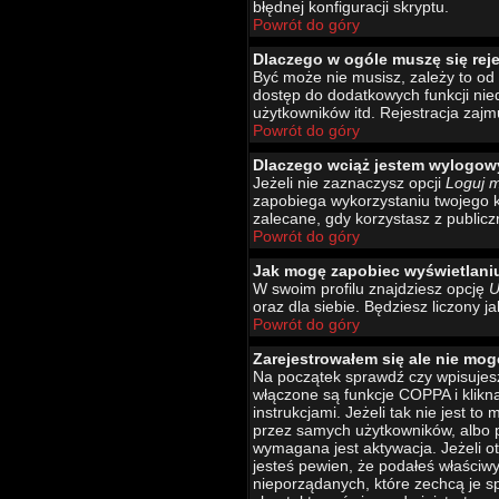
błędnej konfiguracji skryptu.
Powrót do góry
Dlaczego w ogóle muszę się rej
Być może nie musisz, zależy to od 
dostęp do dodatkowych funkcji nied
użytkowników itd. Rejestracja zajm
Powrót do góry
Dlaczego wciąż jestem wylogo
Jeżeli nie zaznaczysz opcji
Loguj 
zapobiega wykorzystaniu twojego 
zalecane, gdy korzystasz z publicz
Powrót do góry
Jak mogę zapobiec wyświetlani
W swoim profilu znajdziesz opcję
U
oraz dla siebie. Będziesz liczony j
Powrót do góry
Zarejestrowałem się ale nie mog
Na początek sprawdź czy wpisujesz
włączone są funkcje COPPA i klikn
instrukcjami. Jeżeli tak nie jest 
przez samych użytkowników, albo p
wymagana jest aktywacja. Jeżeli ot
jesteś pewien, że podałeś właściw
nieporządanych, które zechcą je s