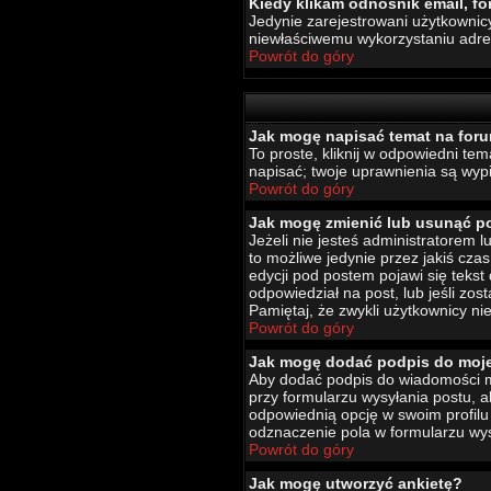
Kiedy klikam odnośnik email, 
Jedynie zarejestrowani użytkownic
niewłaściwemu wykorzystaniu adr
Powrót do góry
Jak mogę napisać temat na for
To proste, kliknij w odpowiedni te
napisać; twoje uprawnienia są wypi
Powrót do góry
Jak mogę zmienić lub usunąć p
Jeżeli nie jesteś administratorem
to możliwe jedynie przez jakiś czas
edycji pod postem pojawi się tekst 
odpowiedział na post, lub jeśli zo
Pamiętaj, że zwykli użytkownicy ni
Powrót do góry
Jak mogę dodać podpis do moj
Aby dodać podpis do wiadomości mu
przy formularzu wysyłania postu,
odpowiednią opcję w swoim profil
odznaczenie pola w formularzu wys
Powrót do góry
Jak mogę utworzyć ankietę?