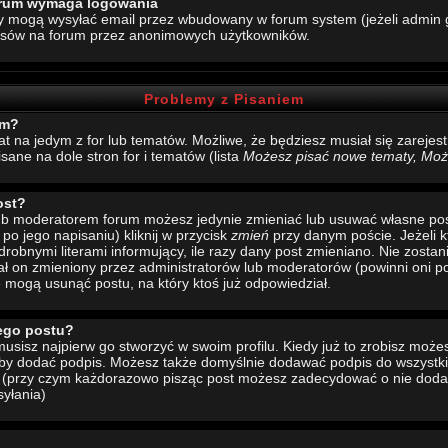
forum wymaga logowania
y mogą wysyłać email przez wbudowany w forum system (jeżeli admin g
esów na forum przez anonimowych użytkowników.
Problemy z Pisaniem
um?
mat na jedym z for lub tematów. Możliwe, że będziesz musiał się zarej
sane na dole stron for i tematów (lista
Możesz pisać nowe tematy, Może
ost?
 lub moderatorem forum możesz jedynie zmieniać lub usuwać własne pos
 po jego napisaniu) kliknij w przycisk
zmień
przy danym poście. Jeżeli k
drobnymi literami informujący, ile razy dany post zmieniano. Nie zostani
stał on zmieniony przez administratorów lub moderatorów (powinni oni po
e mogą usunąć postu, na który ktoś już odpowiedział.
ego postu?
sisz najpierw go stworzyć w swoim profilu. Kiedy już to zrobisz moż
 aby dodać podpis. Możesz także domyślnie dodawać podpis do wszystk
u (przy czym każdorazowo pisząc post możesz zadecydować o nie doda
yłania)