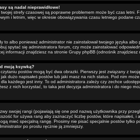
asy są nadal nieprawidłowe!
ia twojej strefy czasowej są poprawne problemem może być czas letni. 
wym i letnim, więc w okresie obowiązywania czasu letniego podane cz
to albo ponieważ administrator nie zainstalował twojego języka albo 
buj spytać się administratora forum, czy może zainstalować odpowiedni 
cej informacji znajdziesz na stronie Grupy phpBB (odnośnik znajdziesz 
od moją ksywką?
czytaniu postów mogą być dwa obrazki. Pierwszy jest związany z twoj
jak dużo napisałeś postów lub jaki masz na nich status. Pod nim moż
dla każdego jest inny. To od administratora zależy czy zechce udostępni
żesz z nich korzystać, to taka jest decyzja administratora i do niego m
wy swojej rangi (pojawiają się one pod nazwą użytkownika przy przeg
ększość for używa rang aby zaznaczyć liczbę postów, które napisałeś, i
ogą mieć specjalną rangę. Prosimy nie pisać specjalnie postów tylko p
inistrator po prostu ręcznie ją zmniejszy.