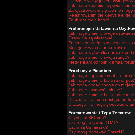
Dlaczego wciąż jestem wylogowy
Jak mogę zapobiec wyświetlaniu mo
Zarejestrowałem się ale nie mogę 
Rejestrowałem się kiedyś ale nie m
Zgubiłem moje hasło!
Preferencje i Ustawienia Użytk
Jak mogę zmienić swoje ustawieni
Czasy nie są właściwe!
Zmieniłem strefę czasową ale czas
Mojego języka nie ma na liście!
Jak mogę wyświetlić obrazek pod
Jak mogę zmienić swoją rangę?
Kiedy klikam odnośnik email, for
Problemy z Pisaniem
Jak mogę napisać temat na forum
Jak mogę zmienić lub usunąć post
Jak mogę dodać podpis do mojego
Jak mogę utworzyć ankietę?
Jak mogę zmienić lub usunąć anki
Dlaczego nie mam dostępu do for
Dlaczego nie mogę głosować w an
Formatowanie i Typy Tematów
Czym jest BBCode?
Czy mogę używać HTML?
Czym są Uśmieszki?
Czy mogę dodawać Obrazki?