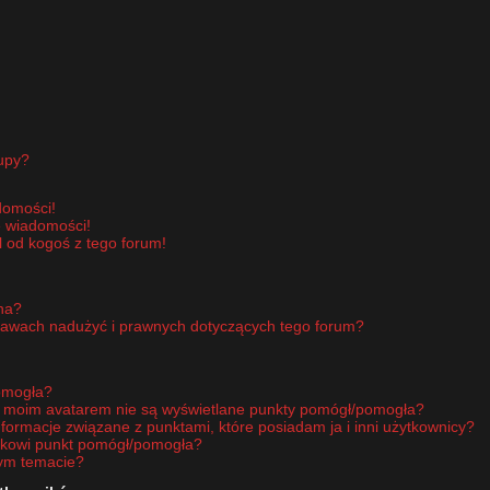
upy?
domości!
e wiadomości!
 od kogoś z tego forum!
pna?
rawach nadużyć i prawnych dotyczących tego forum?
omogła?
d moim avatarem nie są wyświetlane punkty pomógł/pomogła?
nformacje związane z punktami, które posiadam ja i inni użytkownicy?
ikowi punkt pomógł/pomogła?
nym temacie?