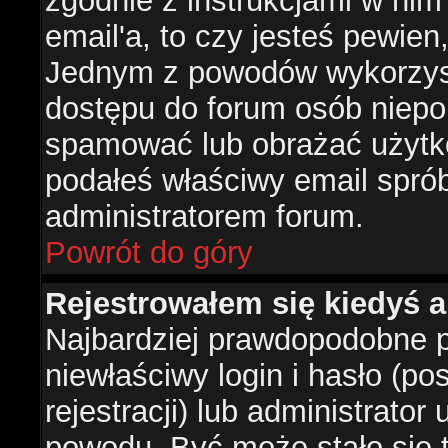
zgodnie z instrukcjami w nim 
email'a, to czy jesteś pewie
Jednym z powodów wykorzysta
dostępu do forum osób niepo
spamować lub obrażać użytko
podałeś właściwy email sprób
administratorem forum.
Powrót do góry
Rejestrowałem się kiedyś a
Najbardziej prawdopodobne p
niewłaściwy login i hasło (po
rejestracji) lub administrator
powodu. Być może stało się t