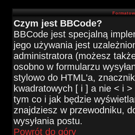
Formatow
Czym jest BBCode?
BBCode jest specjalną impl
jego używania jest uzależni
administratora (możesz takż
osobno w formularzu wysyła
stylowo do HTML'a, znacznik
kwadratowych [ i ] a nie < i 
tym co i jak będzie wyświetl
znajdziesz w przewodniku, do
wysyłania postu.
Powrót do góry