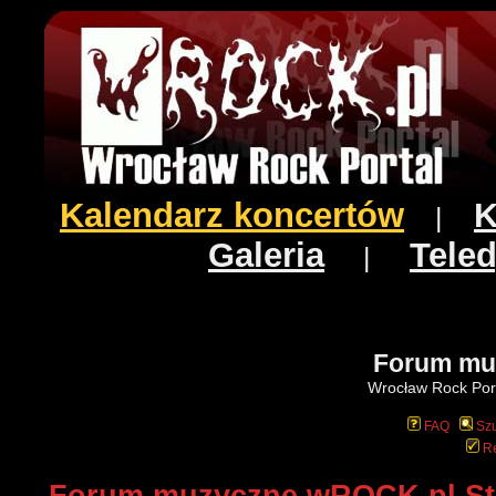
Kalendarz koncertów
K
|
Galeria
Teled
|
Forum mu
Wrocław Rock Port
FAQ
Szu
Re