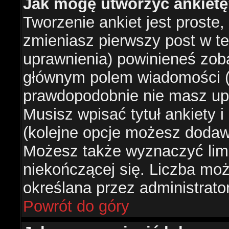
Jak mogę utworzyć ankiet
Tworzenie ankiet jest proste,
zmieniasz pierwszy post w te
uprawnienia) powinieneś zob
głównym polem wiadomości (je
prawdopodobnie nie masz upr
Musisz wpisać tytuł ankiety 
(kolejne opcje możesz doda
Możesz także wyznaczyć limi
niekończącej się. Liczba możl
określana przez administrato
Powrót do góry