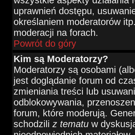
wszystkie aspekty działania 
uprawnień dostępu, usuwani
określaniem moderatorów itp
moderacji na forach.
Powrót do góry
Kim są Moderatorzy?
Moderatorzy są osobami (alb
jest doglądanie forum od cz
zmieniania treści lub usuwan
odblokowywania, przenoszeni
forum, które moderują. Gener
schodzili
z tematu
w dyskusja
nieodpowiednich materiałow.