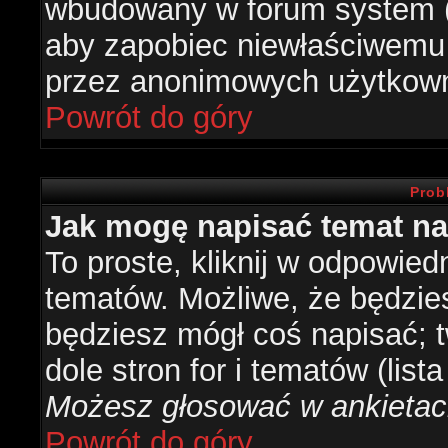
wbudowany w forum system (je
aby zapobiec niewłaściwemu
przez anonimowych użytkow
Powrót do góry
Prob
Jak mogę napisać temat n
To proste, kliknij w odpowied
tematów. Możliwe, że będzie
będziesz mógł coś napisać; 
dole stron for i tematów (list
Możesz głosować w ankietach
Powrót do góry