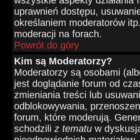
wszystkie aspekty działania 
uprawnień dostępu, usuwani
określaniem moderatorów itp
moderacji na forach.
Powrót do góry
Kim są Moderatorzy?
Moderatorzy są osobami (alb
jest doglądanie forum od cz
zmieniania treści lub usuwan
odblokowywania, przenoszeni
forum, które moderują. Gener
schodzili
z tematu
w dyskusja
nieodpowiednich materiałow.