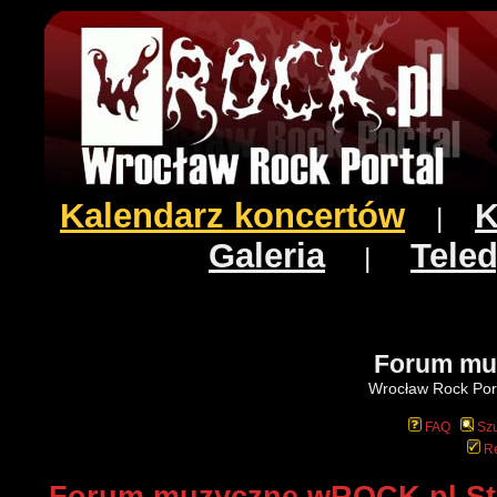
Kalendarz koncertów
K
|
Galeria
Teled
|
Forum mu
Wrocław Rock Port
FAQ
Szu
Re