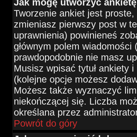
Jak mogę utworzyć ankiet
Tworzenie ankiet jest proste,
zmieniasz pierwszy post w te
uprawnienia) powinieneś zob
głównym polem wiadomości (je
prawdopodobnie nie masz upr
Musisz wpisać tytuł ankiety 
(kolejne opcje możesz doda
Możesz także wyznaczyć limi
niekończącej się. Liczba możl
określana przez administrato
Powrót do góry