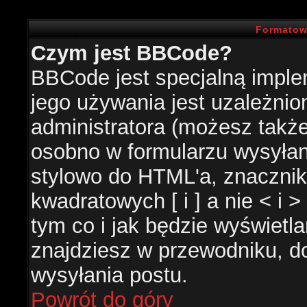
Formatow
Czym jest BBCode?
BBCode jest specjalną impl
jego używania jest uzależni
administratora (możesz takż
osobno w formularzu wysyła
stylowo do HTML'a, znacznik
kwadratowych [ i ] a nie < i 
tym co i jak będzie wyświetl
znajdziesz w przewodniku, do
wysyłania postu.
Powrót do góry