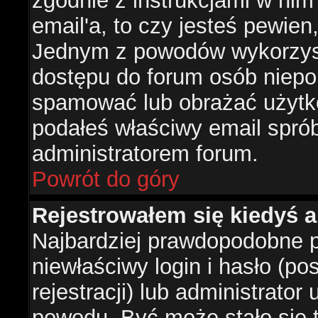
zgodnie z instrukcjami w nim 
email'a, to czy jesteś pewie
Jednym z powodów wykorzysta
dostępu do forum osób niepo
spamować lub obrażać użytko
podałeś właściwy email sprób
administratorem forum.
Powrót do góry
Rejestrowałem się kiedyś a
Najbardziej prawdopodobne p
niewłaściwy login i hasło (po
rejestracji) lub administrator
powodu. Być może stało się t