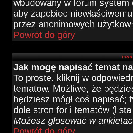
wbudowany w forum system (je
aby zapobiec niewłaściwemu
przez anonimowych użytkow
Powrót do góry
Prob
Jak mogę napisać temat n
To proste, kliknij w odpowied
tematów. Możliwe, że będzie
będziesz mógł coś napisać; 
dole stron for i tematów (list
Możesz głosować w ankietach
Powrót do góry