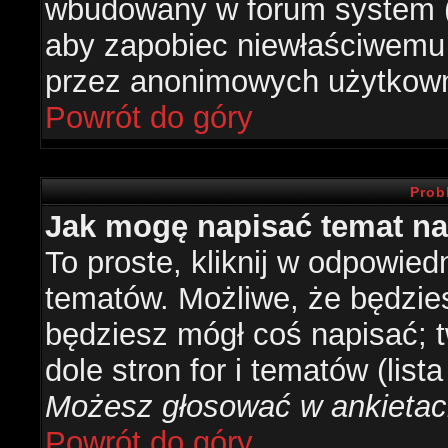
wbudowany w forum system (je
aby zapobiec niewłaściwemu
przez anonimowych użytkow
Powrót do góry
Prob
Jak mogę napisać temat n
To proste, kliknij w odpowied
tematów. Możliwe, że będzie
będziesz mógł coś napisać; 
dole stron for i tematów (list
Możesz głosować w ankietach
Powrót do góry