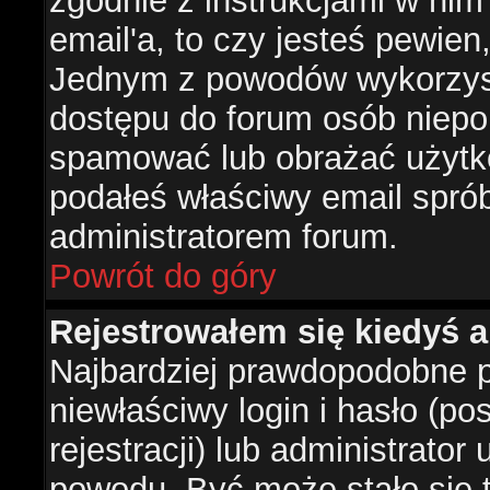
zgodnie z instrukcjami w nim 
email'a, to czy jesteś pewie
Jednym z powodów wykorzysta
dostępu do forum osób niepo
spamować lub obrażać użytko
podałeś właściwy email sprób
administratorem forum.
Powrót do góry
Rejestrowałem się kiedyś a
Najbardziej prawdopodobne p
niewłaściwy login i hasło (po
rejestracji) lub administrator
powodu. Być może stało się t