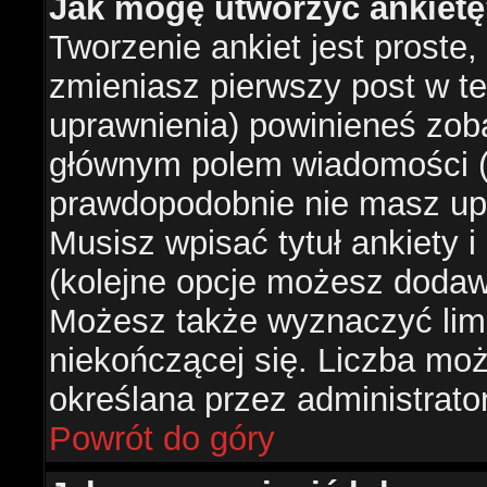
Jak mogę utworzyć ankiet
Tworzenie ankiet jest proste,
zmieniasz pierwszy post w te
uprawnienia) powinieneś zob
głównym polem wiadomości (je
prawdopodobnie nie masz upr
Musisz wpisać tytuł ankiety 
(kolejne opcje możesz doda
Możesz także wyznaczyć limi
niekończącej się. Liczba możl
określana przez administrato
Powrót do góry