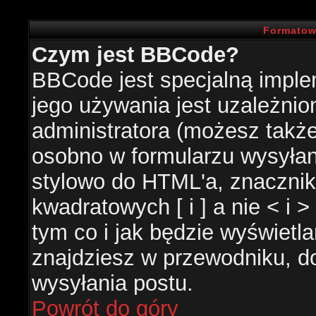
Formatow
Czym jest BBCode?
BBCode jest specjalną impl
jego używania jest uzależni
administratora (możesz takż
osobno w formularzu wysyła
stylowo do HTML'a, znacznik
kwadratowych [ i ] a nie < i 
tym co i jak będzie wyświetl
znajdziesz w przewodniku, do
wysyłania postu.
Powrót do góry