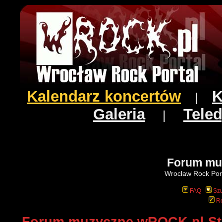
Kalendarz koncertów
K
|
Galeria
Teled
|
Forum mu
Wrocław Rock Port
FAQ
Szu
Re