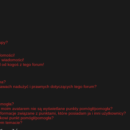
upy?
domości!
e wiadomości!
 od kogoś z tego forum!
pna?
rawach nadużyć i prawnych dotyczących tego forum?
omogła?
d moim avatarem nie są wyświetlane punkty pomógł/pomogła?
nformacje związane z punktami, które posiadam ja i inni użytkownicy?
ikowi punkt pomógł/pomogła?
nym temacie?