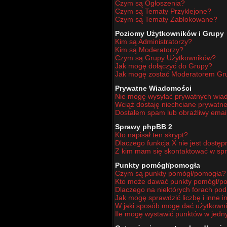
Czym są Ogłoszenia?
Czym są Tematy Przyklejone?
Czym są Tematy Zablokowane?
Poziomy Użytkowników i Grupy
Kim są Administratorzy?
Kim są Moderatorzy?
Czym są Grupy Użytkowników?
Jak mogę dołączyć do Grupy?
Jak mogę zostać Moderatorem Gr
Prywatne Wiadomości
Nie mogę wysyłać prywatnych wia
Wciąż dostaję niechciane prywatn
Dostałem spam lub obraźliwy email
Sprawy phpBB 2
Kto napisał ten skrypt?
Dlaczego funkcja X nie jest dostę
Z kim mam się skontaktować w sp
Punkty pomógł/pomogła
Czym są punkty pomógł/pomogła?
Kto może dawać punkty pomógł/p
Dlaczego na niektórych forach po
Jak mogę sprawdzić liczbę i inne i
W jaki sposób mogę dać użytkown
Ile mogę wystawić punktów w jed