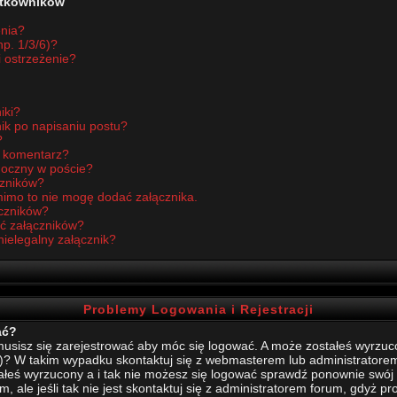
żytkowników
enia?
p. 1/3/6)?
i ostrzeżenie?
iki?
ik po napisaniu postu?
?
ć komentarz?
idoczny w poście?
czników?
imo to nie mogę dodać załącznika.
czników?
ć załączników?
nielegalny załącznik?
Problemy Logowania i Rejestracji
ać?
sisz się zarejestrować aby móc się logować. A może zostałeś wyrzucony
)? W takim wypadku skontaktuj się z webmasterem lub administratore
stałeś wyrzucony a i tak nie możesz się logować sprawdź ponownie swój l
, ale jeśli tak nie jest skontaktuj się z administratorem forum, gdyż p