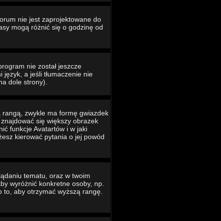
Forum nie jest zaprojektowane do
asy mogą różnić się o godzinę od
program nie został jeszcze
język, a jeśli tłumaczenie nie
na dole strony).
ą rangą, zwykle ma formę gwiazdek
e znajdować się większy obrazek
ć funkcje Avatartów i w jaki
ożesz kierować pytania o jej powód
lądaniu tematu, oraz w twoim
 aby wyróżnić konkretne osoby, np.
o to, aby otrzymać wyższą rangę.