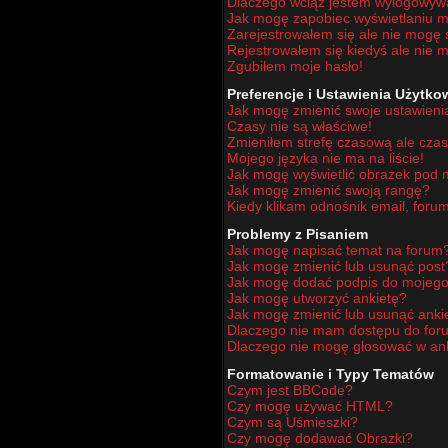
Dlaczego wciąż jestem wylogowy
Jak mogę zapobiec wyświetlaniu mo
Zarejestrowałem się ale nie mogę 
Rejestrowałem się kiedyś ale nie m
Zgubiłem moje hasło!
Preferencje i Ustawienia Użytk
Jak mogę zmienić swoje ustawieni
Czasy nie są właściwe!
Zmieniłem strefę czasową ale czas
Mojego języka nie ma na liście!
Jak mogę wyświetlić obrazek pod
Jak mogę zmienić swoją rangę?
Kiedy klikam odnośnik email, for
Problemy z Pisaniem
Jak mogę napisać temat na forum
Jak mogę zmienić lub usunąć post
Jak mogę dodać podpis do mojego
Jak mogę utworzyć ankietę?
Jak mogę zmienić lub usunąć anki
Dlaczego nie mam dostępu do for
Dlaczego nie mogę głosować w an
Formatowanie i Typy Tematów
Czym jest BBCode?
Czy mogę używać HTML?
Czym są Uśmieszki?
Czy mogę dodawać Obrazki?