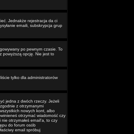
eć. Jednakże rejestracja da ci
ysyłanie emaili, subskrypcja grup
ogowywany po pewnym czasie. To
powyższą opcję. Nie jest to
iście tylko dla administratorów
yć jedna z dwóch rzeczy. Jeżeli
ć zgodnie z otrzymanymi
 wszystkich nowych kont, albo
 powinieneś otrzymać wiadomość czy
 nie otrzymałeś email'a, to czy
tępu do forum osób
łaściwy email spróbuj