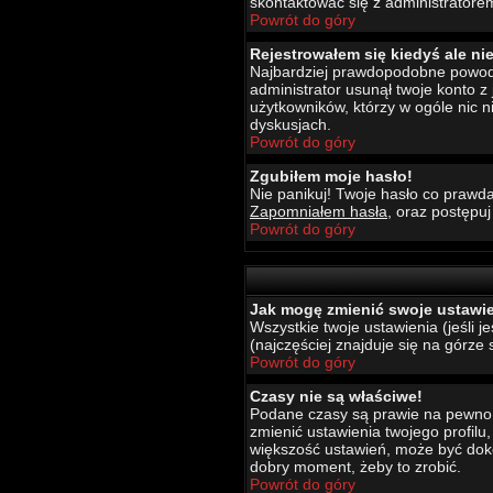
skontaktować się z administratore
Powrót do góry
Rejestrowałem się kiedyś ale ni
Najbardziej prawdopodobne powody t
administrator usunął twoje konto z
użytkowników, którzy w ogóle nic 
dyskusjach.
Powrót do góry
Zgubiłem moje hasło!
Nie panikuj! Twoje hasło co prawda
Zapomniałem hasła
, oraz postępu
Powrót do góry
Jak mogę zmienić swoje ustawi
Wszystkie twoje ustawienia (jeśli 
(najczęściej znajduje się na górze 
Powrót do góry
Czasy nie są właściwe!
Podane czasy są prawie na pewno wł
zmienić ustawienia twojego profilu
większość ustawień, może być dokon
dobry moment, żeby to zrobić.
Powrót do góry