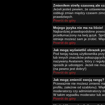
Zmieniłem strefę czasową ale cz
Jeżeli jesteś pewien, że ustawien
osbługi zmian między czasem zimo
prawdziwych.
Powrót do góry
Mojego języka nie ma na liście!
Najbardziej prawdopodobne powody 
przetłumaczony na twój język. Spró
istnieje możesz sam je zrobić. Wię
Powrót do góry
Jak mogę wyświetlić obrazek p
Pod twoją nazwą użytkownika przy 
lub innych znaczków pokazujących 
nazywany Avatarem, który z reguły 
sposób je udostępni. Jeżeli nie mo
(na pewno jest dobry!)
Powrót do góry
Jak mogę zmienić swoją rangę?
Przeważnie nie możesz zmienić naz
profilu, zależnie od szablonu). Wi
moderatorzy czy administratorzy m
W takim wypadku moderator lub adm
Powrót do góry