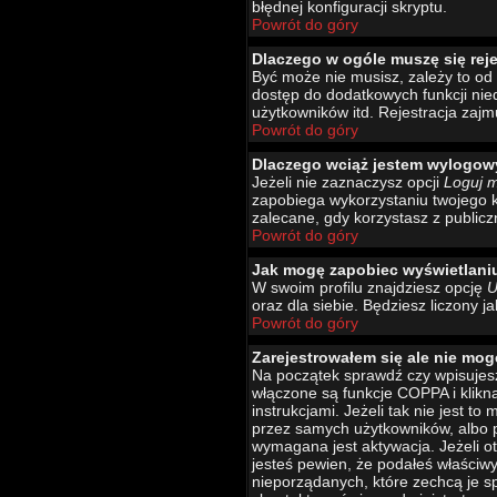
błędnej konfiguracji skryptu.
Powrót do góry
Dlaczego w ogóle muszę się rej
Być może nie musisz, zależy to od 
dostęp do dodatkowych funkcji nied
użytkowników itd. Rejestracja zajm
Powrót do góry
Dlaczego wciąż jestem wylogo
Jeżeli nie zaznaczysz opcji
Loguj 
zapobiega wykorzystaniu twojego 
zalecane, gdy korzystasz z publicz
Powrót do góry
Jak mogę zapobiec wyświetlani
W swoim profilu znajdziesz opcję
U
oraz dla siebie. Będziesz liczony j
Powrót do góry
Zarejestrowałem się ale nie mog
Na początek sprawdź czy wpisujesz
włączone są funkcje COPPA i klikn
instrukcjami. Jeżeli tak nie jest 
przez samych użytkowników, albo p
wymagana jest aktywacja. Jeżeli ot
jesteś pewien, że podałeś właściw
nieporządanych, które zechcą je s