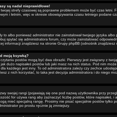
asy są nadal nieprawidłowe!
ia twojej strefy czasowej są poprawne problemem może być czas letni. 
wym i letnim, więc w okresie obowiązywania czasu letniego podane cz
to albo ponieważ administrator nie zainstalował twojego języka albo 
buj spytać się administratora forum, czy może zainstalować odpowiedni 
cej informacji znajdziesz na stronie Grupy phpBB (odnośnik znajdziesz 
od moją ksywką?
czytaniu postów mogą być dwa obrazki. Pierwszy jest związany z twoj
jak dużo napisałeś postów lub jaki masz na nich status. Pod nim moż
dla każdego jest inny. To od administratora zależy czy zechce udostępni
żesz z nich korzystać, to taka jest decyzja administratora i do niego m
wy swojej rangi (pojawiają się one pod nazwą użytkownika przy przeg
ększość for używa rang aby zaznaczyć liczbę postów, które napisałeś, i
ogą mieć specjalną rangę. Prosimy nie pisać specjalnie postów tylko p
inistrator po prostu ręcznie ją zmniejszy.