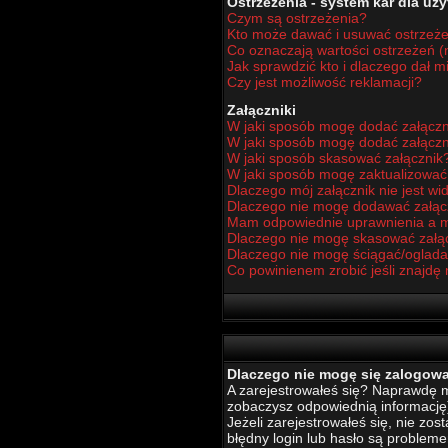
Ostrzeżenia - system kar dla u
Czym są ostrzeżenia?
Kto może dawać i usuwać ostrzeż
Co oznaczają wartości ostrzeżeń (n
Jak sprawdzić kto i dlaczego dał m
Czy jest możliwość reklamacji?
Załączniki
W jaki sposób mogę dodać załączn
W jaki sposób mogę dodać załączn
W jaki sposób skasować załącznik
W jaki sposób mogę zaktualizowa
Dlaczego mój załącznik nie jest w
Dlaczego nie mogę dodawać załą
Mam odpowiednie uprawnienia a m
Dlaczego nie mogę skasować załą
Dlaczego nie mogę ściągać/oglada
Co powinienem zrobić jeśli znajdę 
Dlaczego nie mogę się zalogow
A zarejestrowałeś się? Naprawdę mu
zobaczysz odpowiednią informację
Jeżeli zarejestrowałeś się, nie zo
błędny login lub hasło są problemem