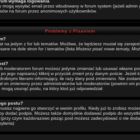
forum wymaga logowania
y mogą wysyłać email przez wbudowany w forum system (jeżeli admin g
esów na forum przez anonimowych użytkowników.
Problemy z Pisaniem
um?
mat na jedym z for lub tematów. Możliwe, że będziesz musiał się zarej
sane na dole stron for i tematów (lista
Możesz pisać nowe tematy, Może
ost?
 lub moderatorem forum możesz jedynie zmieniać lub usuwać własne pos
 po jego napisaniu) kliknij w przycisk
zmień
przy danym poście. Jeżeli k
drobnymi literami informujący, ile razy dany post zmieniano. Nie zostani
stał on zmieniony przez administratorów lub moderatorów (powinni oni po
e mogą usunąć postu, na który ktoś już odpowiedział.
ego postu?
sisz najpierw go stworzyć w swoim profilu. Kiedy już to zrobisz moż
 aby dodać podpis. Możesz także domyślnie dodawać podpis do wszystk
u (przy czym każdorazowo pisząc post możesz zadecydować o nie doda
yłania)