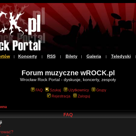
ertów
Koncerty
RSS
Bilety
Galeria
Teledyski
|
|
|
|
|
Forum muzyczne wROCK.pl
Wrocław Rock Portal - dyskusje, koncerty, zespoły
FAQ
Szukaj
Użytkownicy
Grupy
Rejestracja
Zaloguj
ówna
FAQ
i
?
trować?