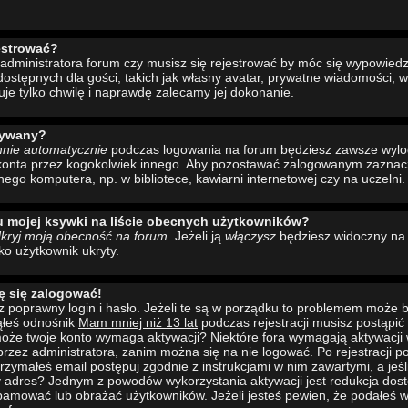
estrować?
administratora forum czy musisz się rejestrować by móc się wypowiedzi
ostępnych dla gości, takich jak własny avatar, prywatne wiadomości, w
uje tylko chwilę i naprawdę zalecamy jej dokonanie.
wywany?
mnie automatycznie
podczas logowania na forum będziesz zawsze wyl
konta przez kogokolwiek innego. Aby pozostawać zalogowanym zaznacz 
nego komputera, np. w bibliotece, kawiarni internetowej czy na uczelni.
u mojej ksywki na liście obecnych użytkowników?
kryj moją obecność na forum
. Jeżeli ją
włączysz
będziesz widoczny na l
ako użytkownik ukryty.
ę się zalogować!
 poprawny login i hasło. Jeżeli te są w porządku to problemem może b
ąłeś odnośnik
Mam mniej niż 13 lat
podczas rejestracji musisz postąpi
to może twoje konto wymaga aktywacji? Niektóre fora wymagają aktywacji
rzez administratora, zanim można się na nie logować. Po rejestracji
rzymałeś email postępuj zgodnie z instrukcjami w nim zawartymi, a jeśli
y adres? Jednym z powodów wykorzystania aktywacji jest redukcja dos
pamować lub obrażać użytkowników. Jeżeli jesteś pewien, że podałeś w