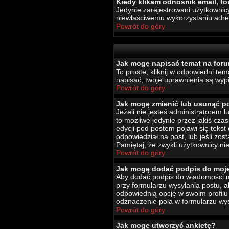
Kiedy klikam odnośnik email, 
Jedynie zarejestrowani użytkownic
niewłaściwemu wykorzystaniu adr
Powrót do góry
Jak mogę napisać temat na for
To proste, kliknij w odpowiedni te
napisać; twoje uprawnienia są wypi
Powrót do góry
Jak mogę zmienić lub usunąć p
Jeżeli nie jesteś administratorem
to możliwe jedynie przez jakiś czas
edycji pod postem pojawi się tekst 
odpowiedział na post, lub jeśli zo
Pamiętaj, że zwykli użytkownicy ni
Powrót do góry
Jak mogę dodać podpis do moj
Aby dodać podpis do wiadomości mu
przy formularzu wysyłania postu,
odpowiednią opcję w swoim profil
odznaczenie pola w formularzu wys
Powrót do góry
Jak mogę utworzyć ankietę?