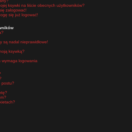
wany?
jej ksywki na liście obecnych użytkowników?
się zalogować!
ogę się już logować!
owników
a?
y są nadal nieprawidłowe!
 moją ksywką?
um wymaga logowania
?
?
 postu?
etę?
um?
kietach?