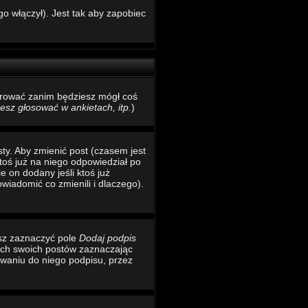
o włączył). Jest tak aby zapobiec
estrować zanim będziesz mógł coś
sz głosować w ankietach, itp.
)
ty. Aby zmienić post (czasem jest
toś już na niego odpowiedział po
e on dodany jeśli ktoś już
wiadomić co zmienili i dlaczego).
esz zaznaczyć pole
Dodaj podpis
ich swoich postów zaznaczając
waniu do niego podpisu, przez