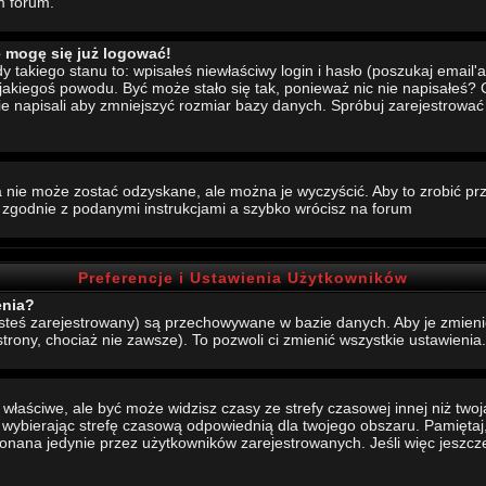
m forum.
e mogę się już logować!
akiego stanu to: wpisałeś niewłaściwy login i hasło (poszukaj email'a, 
 jakiegoś powodu. Być może stało się tak, ponieważ nic nie napisałeś?
nie napisali aby zmniejszyć rozmiar bazy danych. Spróbuj zarejestrowa
 nie może zostać odzyskane, ale można je wyczyścić. Aby to zrobić prze
j zgodnie z podanymi instrukcjami a szybko wrócisz na forum
Preferencje i Ustawienia Użytkowników
enia?
jesteś zarejestrowany) są przechowywane w bazie danych. Aby je zmieni
strony, chociaż nie zawsze). To pozwoli ci zmienić wszystkie ustawienia.
aściwe, ale być może widzisz czasy ze strefy czasowej innej niż twoja.
, wybierając strefę czasową odpowiednią dla twojego obszaru. Pamiętaj,
ana jedynie przez użytkowników zarejestrowanych. Jeśli więc jeszcze s