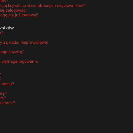
wany?
jej ksywki na liście obecnych użytkowników?
się zalogować!
ogę się już logować!
owników
a?
y są nadal nieprawidłowe!
 moją ksywką?
um wymaga logowania
?
?
 postu?
etę?
um?
kietach?