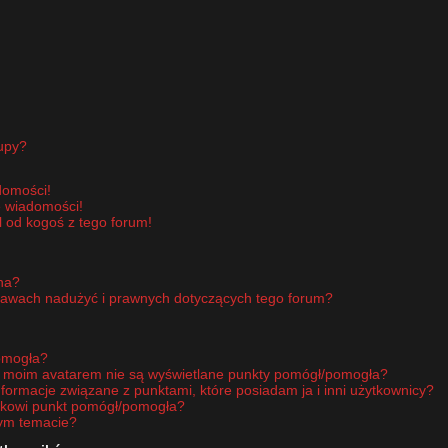
upy?
domości!
e wiadomości!
 od kogoś z tego forum!
pna?
rawach nadużyć i prawnych dotyczących tego forum?
omogła?
d moim avatarem nie są wyświetlane punkty pomógł/pomogła?
nformacje związane z punktami, które posiadam ja i inni użytkownicy?
ikowi punkt pomógł/pomogła?
nym temacie?