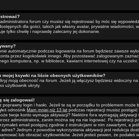
estrować?
administratora forum czy musisz się rejestrować by móc się wypowiedzi
ostępnych dla gości, takich jak własny avatar, prywatne wiadomości, w
uje tylko chwilę i naprawdę zalecamy jej dokonanie.
wywany?
mnie automatycznie
podczas logowania na forum będziesz zawsze wyl
konta przez kogokolwiek innego. Aby pozostawać zalogowanym zaznacz 
nego komputera, np. w bibliotece, kawiarni internetowej czy na uczelni.
u mojej ksywki na liście obecnych użytkowników?
kryj moją obecność na forum
. Jeżeli ją
włączysz
będziesz widoczny na l
ako użytkownik ukryty.
ę się zalogować!
 poprawny login i hasło. Jeżeli te są w porządku to problemem może b
ąłeś odnośnik
Mam mniej niż 13 lat
podczas rejestracji musisz postąpi
to może twoje konto wymaga aktywacji? Niektóre fora wymagają aktywacji
rzez administratora, zanim można się na nie logować. Po rejestracji
rzymałeś email postępuj zgodnie z instrukcjami w nim zawartymi, a jeśli
y adres? Jednym z powodów wykorzystania aktywacji jest redukcja dos
pamować lub obrażać użytkowników. Jeżeli jesteś pewien, że podałeś w