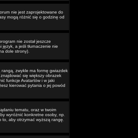
Forum nie jest zaprojektowane do
asy mogą różnić się o godzinę od
program nie został jeszcze
język, a jeśli tłumaczenie nie
na dole strony).
ą rangą, zwykle ma formę gwiazdek
e znajdować się większy obrazek
ć funkcje Avatartów i w jaki
ożesz kierować pytania o jej powód
lądaniu tematu, oraz w twoim
 aby wyróżnić konkretne osoby, np.
o to, aby otrzymać wyższą rangę.