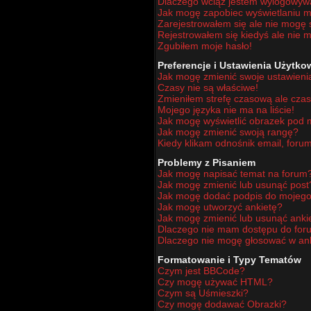
Dlaczego wciąż jestem wylogowy
Jak mogę zapobiec wyświetlaniu mo
Zarejestrowałem się ale nie mogę 
Rejestrowałem się kiedyś ale nie m
Zgubiłem moje hasło!
Preferencje i Ustawienia Użytk
Jak mogę zmienić swoje ustawieni
Czasy nie są właściwe!
Zmieniłem strefę czasową ale czas
Mojego języka nie ma na liście!
Jak mogę wyświetlić obrazek pod
Jak mogę zmienić swoją rangę?
Kiedy klikam odnośnik email, for
Problemy z Pisaniem
Jak mogę napisać temat na forum
Jak mogę zmienić lub usunąć post
Jak mogę dodać podpis do mojego
Jak mogę utworzyć ankietę?
Jak mogę zmienić lub usunąć anki
Dlaczego nie mam dostępu do for
Dlaczego nie mogę głosować w an
Formatowanie i Typy Tematów
Czym jest BBCode?
Czy mogę używać HTML?
Czym są Uśmieszki?
Czy mogę dodawać Obrazki?