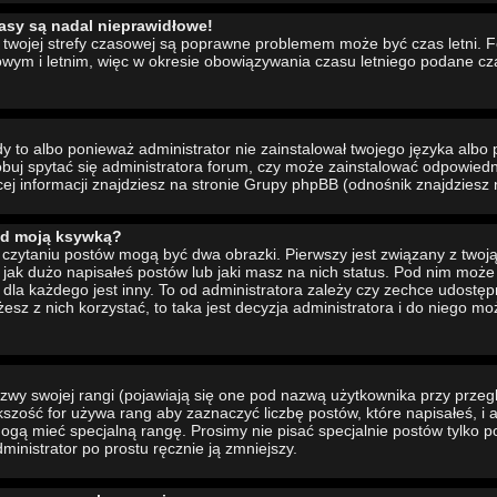
asy są nadal nieprawidłowe!
ia twojej strefy czasowej są poprawne problemem może być czas letni. 
wym i letnim, więc w okresie obowiązywania czasu letniego podane cz
to albo ponieważ administrator nie zainstalował twojego języka albo 
buj spytać się administratora forum, czy może zainstalować odpowiedni 
cej informacji znajdziesz na stronie Grupy phpBB (odnośnik znajdziesz 
od moją ksywką?
czytaniu postów mogą być dwa obrazki. Pierwszy jest związany z twoj
jak dużo napisałeś postów lub jaki masz na nich status. Pod nim moż
dla każdego jest inny. To od administratora zależy czy zechce udostępni
żesz z nich korzystać, to taka jest decyzja administratora i do niego m
wy swojej rangi (pojawiają się one pod nazwą użytkownika przy przeg
ększość for używa rang aby zaznaczyć liczbę postów, które napisałeś, i
ogą mieć specjalną rangę. Prosimy nie pisać specjalnie postów tylko p
inistrator po prostu ręcznie ją zmniejszy.