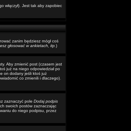
o włączył). Jest tak aby zapobiec
estrować zanim będziesz mógł coś
sz głosować w ankietach, itp.
)
ty. Aby zmienić post (czasem jest
toś już na niego odpowiedział po
e on dodany jeśli ktoś już
wiadomić co zmienili i dlaczego).
esz zaznaczyć pole
Dodaj podpis
ich swoich postów zaznaczając
waniu do niego podpisu, przez