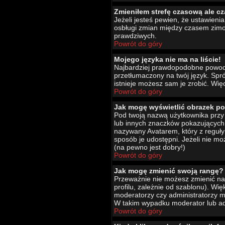
Zmieniłem strefę czasową ale cz
Jeżeli jesteś pewien, że ustawien
osbługi zmian między czasem zimo
prawdziwych.
Powrót do góry
Mojego języka nie ma na liście!
Najbardziej prawdopodobne powody 
przetłumaczony na twój język. Spró
istnieje możesz sam je zrobić. Wię
Powrót do góry
Jak mogę wyświetlić obrazek p
Pod twoją nazwą użytkownika przy 
lub innych znaczków pokazujących 
nazywany Avatarem, który z reguły 
sposób je udostępni. Jeżeli nie mo
(na pewno jest dobry!)
Powrót do góry
Jak mogę zmienić swoją rangę?
Przeważnie nie możesz zmienić naz
profilu, zależnie od szablonu). Wi
moderatorzy czy administratorzy m
W takim wypadku moderator lub adm
Powrót do góry