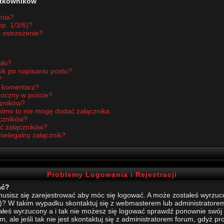
żytkowników
enia?
p. 1/3/6)?
i ostrzeżenie?
iki?
ik po napisaniu postu?
?
ć komentarz?
idoczny w poście?
czników?
imo to nie mogę dodać załącznika.
czników?
ć załączników?
nielegalny załącznik?
Problemy Logowania i Rejestracji
ać?
sisz się zarejestrować aby móc się logować. A może zostałeś wyrzucony
)? W takim wypadku skontaktuj się z webmasterem lub administratore
stałeś wyrzucony a i tak nie możesz się logować sprawdź ponownie swój l
, ale jeśli tak nie jest skontaktuj się z administratorem forum, gdyż p