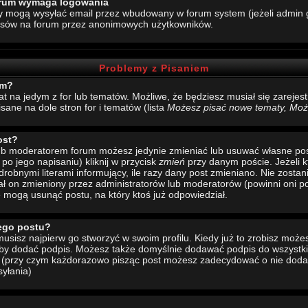
forum wymaga logowania
y mogą wysyłać email przez wbudowany w forum system (jeżeli admin g
esów na forum przez anonimowych użytkowników.
Problemy z Pisaniem
um?
mat na jedym z for lub tematów. Możliwe, że będziesz musiał się zarej
sane na dole stron for i tematów (lista
Możesz pisać nowe tematy, Może
ost?
 lub moderatorem forum możesz jedynie zmieniać lub usuwać własne pos
 po jego napisaniu) kliknij w przycisk
zmień
przy danym poście. Jeżeli k
drobnymi literami informujący, ile razy dany post zmieniano. Nie zostani
stał on zmieniony przez administratorów lub moderatorów (powinni oni po
e mogą usunąć postu, na który ktoś już odpowiedział.
ego postu?
sisz najpierw go stworzyć w swoim profilu. Kiedy już to zrobisz moż
 aby dodać podpis. Możesz także domyślnie dodawać podpis do wszystk
u (przy czym każdorazowo pisząc post możesz zadecydować o nie doda
yłania)