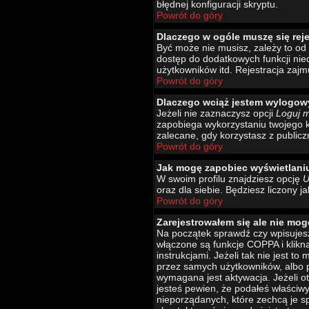
błędnej konfiguracji skryptu.
Powrót do góry
Dlaczego w ogóle muszę się rej
Być może nie musisz, zależy to od 
dostęp do dodatkowych funkcji nied
użytkowników itd. Rejestracja zajm
Powrót do góry
Dlaczego wciąż jestem wylogo
Jeżeli nie zaznaczysz opcji
Loguj 
zapobiega wykorzystaniu twojego 
zalecane, gdy korzystasz z publicz
Powrót do góry
Jak mogę zapobiec wyświetlani
W swoim profilu znajdziesz opcję
U
oraz dla siebie. Będziesz liczony j
Powrót do góry
Zarejestrowałem się ale nie mog
Na początek sprawdź czy wpisujesz
włączone są funkcje COPPA i klikn
instrukcjami. Jeżeli tak nie jest 
przez samych użytkowników, albo p
wymagana jest aktywacja. Jeżeli ot
jesteś pewien, że podałeś właściw
nieporządanych, które zechcą je s