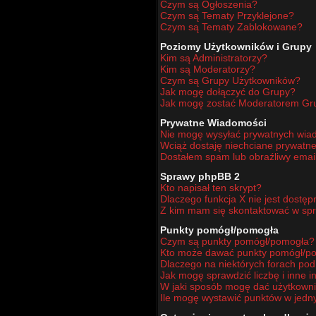
Czym są Ogłoszenia?
Czym są Tematy Przyklejone?
Czym są Tematy Zablokowane?
Poziomy Użytkowników i Grupy
Kim są Administratorzy?
Kim są Moderatorzy?
Czym są Grupy Użytkowników?
Jak mogę dołączyć do Grupy?
Jak mogę zostać Moderatorem Gr
Prywatne Wiadomości
Nie mogę wysyłać prywatnych wia
Wciąż dostaję niechciane prywatn
Dostałem spam lub obraźliwy email
Sprawy phpBB 2
Kto napisał ten skrypt?
Dlaczego funkcja X nie jest dostę
Z kim mam się skontaktować w sp
Punkty pomógł/pomogła
Czym są punkty pomógł/pomogła?
Kto może dawać punkty pomógł/p
Dlaczego na niektórych forach po
Jak mogę sprawdzić liczbę i inne i
W jaki sposób mogę dać użytkown
Ile mogę wystawić punktów w jed