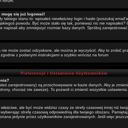
m forum.
e mogę się już logować!
akiego stanu to: wpisałeś niewłaściwy login i hasło (poszukaj email'a, 
 jakiegoś powodu. Być może stało się tak, ponieważ nic nie napisałeś?
nie napisali aby zmniejszyć rozmiar bazy danych. Spróbuj zarejestrowa
 nie może zostać odzyskane, ale można je wyczyścić. Aby to zrobić prze
j zgodnie z podanymi instrukcjami a szybko wrócisz na forum
Preferencje i Ustawienia Użytkowników
enia?
jesteś zarejestrowany) są przechowywane w bazie danych. Aby je zmieni
strony, chociaż nie zawsze). To pozwoli ci zmienić wszystkie ustawienia.
aściwe, ale być może widzisz czasy ze strefy czasowej innej niż twoja.
, wybierając strefę czasową odpowiednią dla twojego obszaru. Pamiętaj,
ana jedynie przez użytkowników zarejestrowanych. Jeśli więc jeszcze s