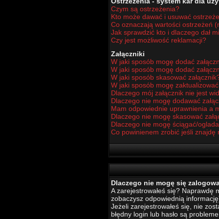
Ostrzeżenia - system kar dla u
Czym są ostrzeżenia?
Kto może dawać i usuwać ostrzeż
Co oznaczają wartości ostrzeżeń (n
Jak sprawdzić kto i dlaczego dał m
Czy jest możliwość reklamacji?
Załączniki
W jaki sposób mogę dodać załączn
W jaki sposób mogę dodać załączn
W jaki sposób skasować załącznik
W jaki sposób mogę zaktualizowa
Dlaczego mój załącznik nie jest w
Dlaczego nie mogę dodawać załą
Mam odpowiednie uprawnienia a m
Dlaczego nie mogę skasować załą
Dlaczego nie mogę ściągać/oglada
Co powinienem zrobić jeśli znajdę 
Dlaczego nie mogę się zalogow
A zarejestrowałeś się? Naprawdę mu
zobaczysz odpowiednią informację
Jeżeli zarejestrowałeś się, nie zo
błędny login lub hasło są problemem