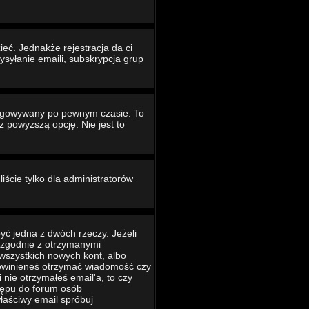
eć. Jednakże rejestracja da ci
ysyłanie emaili, subskrypcja grup
ogowywany po pewnym czasie. To
powyższą opcję. Nie jest to
iście tylko dla administratorów
yć jedna z dwóch rzeczy. Jeżeli
ć zgodnie z otrzymanymi
 wszystkich nowych kont, albo
 powinieneś otrzymać wiadomość czy
 nie otrzymałeś email'a, to czy
tępu do forum osób
łaściwy email spróbuj