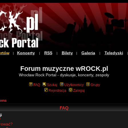
ertów
Koncerty
RSS
Bilety
Galeria
Teledyski
|
|
|
|
|
Forum muzyczne wROCK.pl
Wrocław Rock Portal - dyskusje, koncerty, zespoły
FAQ
Szukaj
Użytkownicy
Grupy
Rejestracja
Zaloguj
ówna
FAQ
i
?
trować?