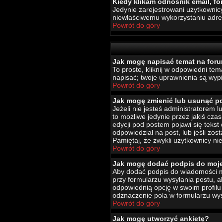
Kiedy klikam odnośnik email, 
Jedynie zarejestrowani użytkownic
niewłaściwemu wykorzystaniu adr
Powrót do góry
Jak mogę napisać temat na for
To proste, kliknij w odpowiedni te
napisać; twoje uprawnienia są wypi
Powrót do góry
Jak mogę zmienić lub usunąć p
Jeżeli nie jesteś administratorem
to możliwe jedynie przez jakiś czas
edycji pod postem pojawi się tekst 
odpowiedział na post, lub jeśli zo
Pamiętaj, że zwykli użytkownicy ni
Powrót do góry
Jak mogę dodać podpis do moj
Aby dodać podpis do wiadomości mu
przy formularzu wysyłania postu,
odpowiednią opcję w swoim profil
odznaczenie pola w formularzu wys
Powrót do góry
Jak mogę utworzyć ankietę?