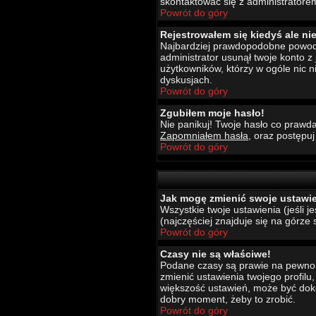
skontaktować się z administratore
Powrót do góry
Rejestrowałem się kiedyś ale ni
Najbardziej prawdopodobne powody t
administrator usunął twoje konto z
użytkowników, którzy w ogóle nic 
dyskusjach.
Powrót do góry
Zgubiłem moje hasło!
Nie panikuj! Twoje hasło co prawda
Zapomniałem hasła
, oraz postępu
Powrót do góry
Jak mogę zmienić swoje ustawi
Wszystkie twoje ustawienia (jeśli 
(najczęściej znajduje się na górze 
Powrót do góry
Czasy nie są właściwe!
Podane czasy są prawie na pewno wł
zmienić ustawienia twojego profilu
większość ustawień, może być dokon
dobry moment, żeby to zrobić.
Powrót do góry