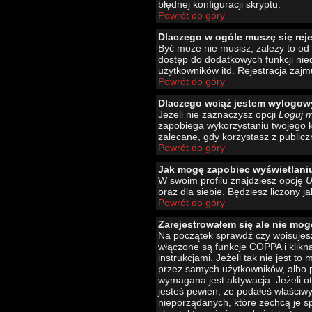
błędnej konfiguracji skryptu.
Powrót do góry
Dlaczego w ogóle muszę się rej
Być może nie musisz, zależy to od 
dostęp do dodatkowych funkcji nied
użytkowników itd. Rejestracja zajm
Powrót do góry
Dlaczego wciąż jestem wylogo
Jeżeli nie zaznaczysz opcji
Loguj 
zapobiega wykorzystaniu twojego 
zalecane, gdy korzystasz z publicz
Powrót do góry
Jak mogę zapobiec wyświetlani
W swoim profilu znajdziesz opcję
U
oraz dla siebie. Będziesz liczony j
Powrót do góry
Zarejestrowałem się ale nie mog
Na początek sprawdź czy wpisujesz
włączone są funkcje COPPA i klikn
instrukcjami. Jeżeli tak nie jest 
przez samych użytkowników, albo p
wymagana jest aktywacja. Jeżeli ot
jesteś pewien, że podałeś właściw
nieporządanych, które zechcą je s