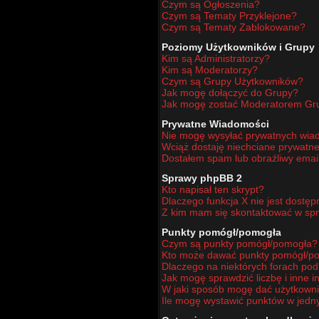
Czym są Ogłoszenia?
Czym są Tematy Przyklejone?
Czym są Tematy Zablokowane?
Poziomy Użytkowników i Grupy
Kim są Administratorzy?
Kim są Moderatorzy?
Czym są Grupy Użytkowników?
Jak mogę dołączyć do Grupy?
Jak mogę zostać Moderatorem Gr
Prywatne Wiadomości
Nie mogę wysyłać prywatnych wia
Wciąż dostaję niechciane prywatn
Dostałem spam lub obraźliwy email
Sprawy phpBB 2
Kto napisał ten skrypt?
Dlaczego funkcja X nie jest dostę
Z kim mam się skontaktować w sp
Punkty pomógł/pomogła
Czym są punkty pomógł/pomogła?
Kto może dawać punkty pomógł/p
Dlaczego na niektórych forach po
Jak mogę sprawdzić liczbę i inne i
W jaki sposób mogę dać użytkown
Ile mogę wystawić punktów w jed