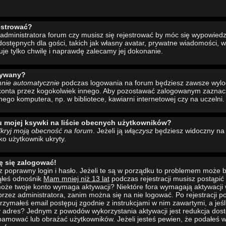
estrować?
administratora forum czy musisz się rejestrować by móc się wypowiedzi
ostępnych dla gości, takich jak własny avatar, prywatne wiadomości, w
uje tylko chwilę i naprawdę zalecamy jej dokonanie.
wywany?
mnie automatycznie
podczas logowania na forum będziesz zawsze wyl
konta przez kogokolwiek innego. Aby pozostawać zalogowanym zaznacz 
nego komputera, np. w bibliotece, kawiarni internetowej czy na uczelni.
u mojej ksywki na liście obecnych użytkowników?
kryj moją obecność na forum
. Jeżeli ją
włączysz
będziesz widoczny na l
ako użytkownik ukryty.
ę się zalogować!
 poprawny login i hasło. Jeżeli te są w porządku to problemem może b
ąłeś odnośnik
Mam mniej niż 13 lat
podczas rejestracji musisz postąpi
to może twoje konto wymaga aktywacji? Niektóre fora wymagają aktywacji
rzez administratora, zanim można się na nie logować. Po rejestracji
rzymałeś email postępuj zgodnie z instrukcjami w nim zawartymi, a jeśli
y adres? Jednym z powodów wykorzystania aktywacji jest redukcja dos
pamować lub obrażać użytkowników. Jeżeli jesteś pewien, że podałeś w