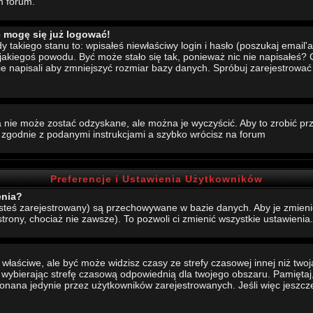
m forum.
e mogę się już logować!
akiego stanu to: wpisałeś niewłaściwy login i hasło (poszukaj email'a, 
 jakiegoś powodu. Być może stało się tak, ponieważ nic nie napisałeś?
nie napisali aby zmniejszyć rozmiar bazy danych. Spróbuj zarejestrowa
 nie może zostać odzyskane, ale można je wyczyścić. Aby to zrobić prze
j zgodnie z podanymi instrukcjami a szybko wrócisz na forum
Preferencje i Ustawienia Użytkowników
enia?
jesteś zarejestrowany) są przechowywane w bazie danych. Aby je zmieni
strony, chociaż nie zawsze). To pozwoli ci zmienić wszystkie ustawienia.
aściwe, ale być może widzisz czasy ze strefy czasowej innej niż twoja.
, wybierając strefę czasową odpowiednią dla twojego obszaru. Pamiętaj,
ana jedynie przez użytkowników zarejestrowanych. Jeśli więc jeszcze s