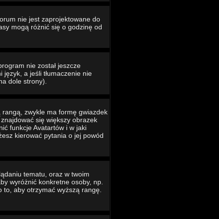
Forum nie jest zaprojektowane do
asy mogą różnić się o godzinę od
program nie został jeszcze
język, a jeśli tłumaczenie nie
na dole strony).
ą rangą, zwykle ma formę gwiazdek
e znajdować się większy obrazek
ć funkcje Avatartów i w jaki
ożesz kierować pytania o jej powód
lądaniu tematu, oraz w twoim
 aby wyróżnić konkretne osoby, np.
o to, aby otrzymać wyższą rangę.