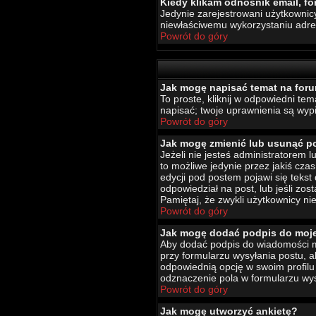
Kiedy klikam odnośnik email, 
Jedynie zarejestrowani użytkownic
niewłaściwemu wykorzystaniu adr
Powrót do góry
Jak mogę napisać temat na for
To proste, kliknij w odpowiedni te
napisać; twoje uprawnienia są wypi
Powrót do góry
Jak mogę zmienić lub usunąć p
Jeżeli nie jesteś administratorem
to możliwe jedynie przez jakiś czas
edycji pod postem pojawi się tekst 
odpowiedział na post, lub jeśli zo
Pamiętaj, że zwykli użytkownicy ni
Powrót do góry
Jak mogę dodać podpis do moj
Aby dodać podpis do wiadomości mu
przy formularzu wysyłania postu,
odpowiednią opcję w swoim profil
odznaczenie pola w formularzu wys
Powrót do góry
Jak mogę utworzyć ankietę?