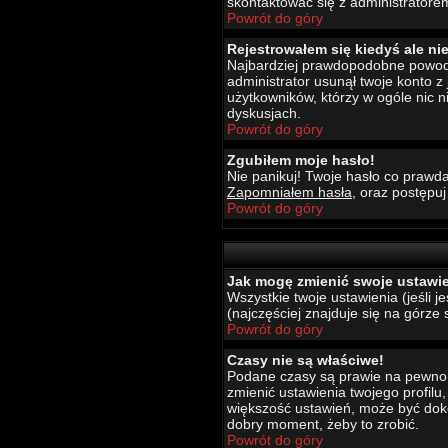
skontaktować się z administratore
Powrót do góry
Rejestrowałem się kiedyś ale ni
Najbardziej prawdopodobne powody t
administrator usunął twoje konto z
użytkowników, którzy w ogóle nic 
dyskusjach.
Powrót do góry
Zgubiłem moje hasło!
Nie panikuj! Twoje hasło co prawda
Zapomniałem hasła
, oraz postępu
Powrót do góry
Jak mogę zmienić swoje ustawi
Wszystkie twoje ustawienia (jeśli 
(najczęściej znajduje się na górze 
Powrót do góry
Czasy nie są właściwe!
Podane czasy są prawie na pewno wł
zmienić ustawienia twojego profilu
większość ustawień, może być dokon
dobry moment, żeby to zrobić.
Powrót do góry