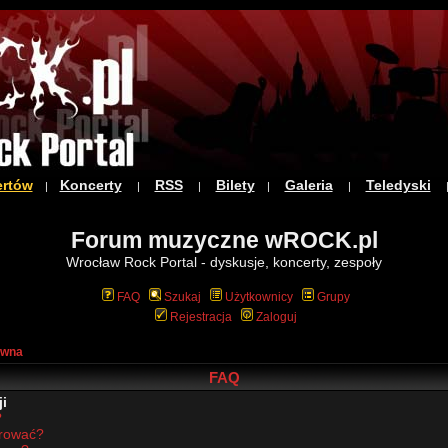
ertów
Koncerty
RSS
Bilety
Galeria
Teledyski
|
|
|
|
|
Forum muzyczne wROCK.pl
Wrocław Rock Portal - dyskusje, koncerty, zespoły
FAQ
Szukaj
Użytkownicy
Grupy
Rejestracja
Zaloguj
ówna
FAQ
i
?
trować?