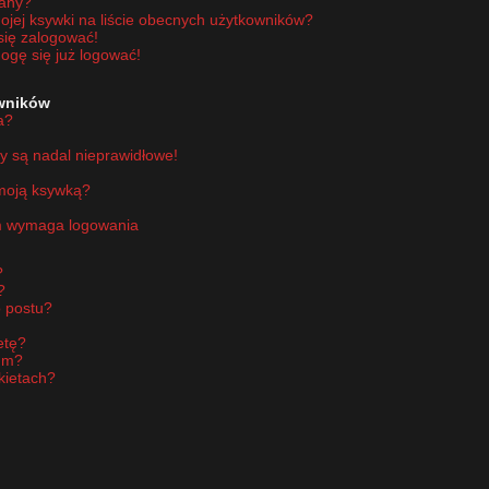
wany?
jej ksywki na liście obecnych użytkowników?
się zalogować!
ogę się już logować!
owników
a?
y są nadal nieprawidłowe!
 moją ksywką?
um wymaga logowania
?
?
 postu?
etę?
um?
kietach?