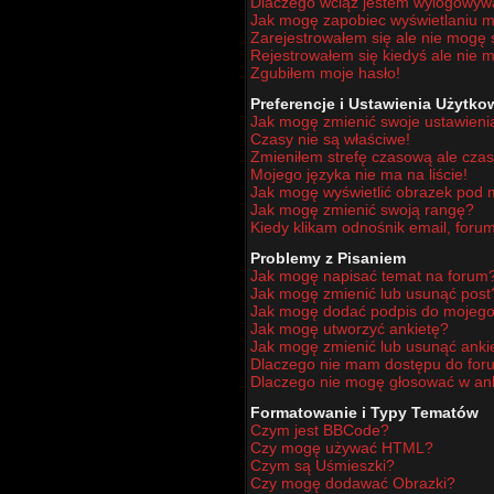
Dlaczego wciąż jestem wylogowy
Jak mogę zapobiec wyświetlaniu mo
Zarejestrowałem się ale nie mogę 
Rejestrowałem się kiedyś ale nie m
Zgubiłem moje hasło!
Preferencje i Ustawienia Użytk
Jak mogę zmienić swoje ustawieni
Czasy nie są właściwe!
Zmieniłem strefę czasową ale czas
Mojego języka nie ma na liście!
Jak mogę wyświetlić obrazek pod
Jak mogę zmienić swoją rangę?
Kiedy klikam odnośnik email, for
Problemy z Pisaniem
Jak mogę napisać temat na forum
Jak mogę zmienić lub usunąć post
Jak mogę dodać podpis do mojego
Jak mogę utworzyć ankietę?
Jak mogę zmienić lub usunąć anki
Dlaczego nie mam dostępu do for
Dlaczego nie mogę głosować w an
Formatowanie i Typy Tematów
Czym jest BBCode?
Czy mogę używać HTML?
Czym są Uśmieszki?
Czy mogę dodawać Obrazki?