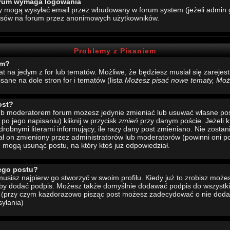
forum wymaga logowania
y mogą wysyłać email przez wbudowany w forum system (jeżeli admin g
esów na forum przez anonimowych użytkowników.
Problemy z Pisaniem
um?
mat na jedym z for lub tematów. Możliwe, że będziesz musiał się zarej
sane na dole stron for i tematów (lista
Możesz pisać nowe tematy, Może
ost?
 lub moderatorem forum możesz jedynie zmieniać lub usuwać własne pos
 po jego napisaniu) kliknij w przycisk
zmień
przy danym poście. Jeżeli k
drobnymi literami informujący, ile razy dany post zmieniano. Nie zostani
stał on zmieniony przez administratorów lub moderatorów (powinni oni po
e mogą usunąć postu, na który ktoś już odpowiedział.
ego postu?
sisz najpierw go stworzyć w swoim profilu. Kiedy już to zrobisz moż
 aby dodać podpis. Możesz także domyślnie dodawać podpis do wszystk
u (przy czym każdorazowo pisząc post możesz zadecydować o nie doda
yłania)