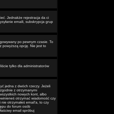
eć. Jednakże rejestracja da ci
ysyłanie emaili, subskrypcja grup
ogowywany po pewnym czasie. To
powyższą opcję. Nie jest to
iście tylko dla administratorów
yć jedna z dwóch rzeczy. Jeżeli
ć zgodnie z otrzymanymi
 wszystkich nowych kont, albo
 powinieneś otrzymać wiadomość czy
 nie otrzymałeś email'a, to czy
tępu do forum osób
łaściwy email spróbuj