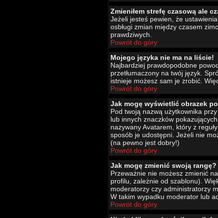
Zmieniłem strefę czasową ale cz
Jeżeli jesteś pewien, że ustawien
osbługi zmian między czasem zimo
prawdziwych.
Powrót do góry
Mojego języka nie ma na liście!
Najbardziej prawdopodobne powody 
przetłumaczony na twój język. Spró
istnieje możesz sam je zrobić. Wię
Powrót do góry
Jak mogę wyświetlić obrazek p
Pod twoją nazwą użytkownika przy 
lub innych znaczków pokazujących 
nazywany Avatarem, który z reguły 
sposób je udostępni. Jeżeli nie mo
(na pewno jest dobry!)
Powrót do góry
Jak mogę zmienić swoją rangę?
Przeważnie nie możesz zmienić naz
profilu, zależnie od szablonu). Wi
moderatorzy czy administratorzy m
W takim wypadku moderator lub adm
Powrót do góry