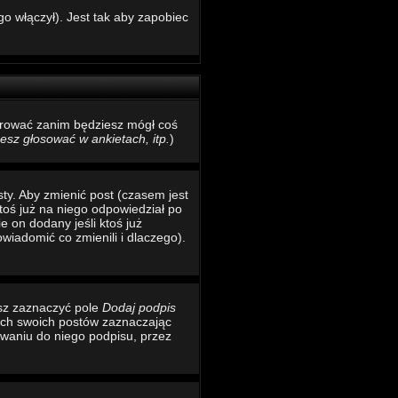
o włączył). Jest tak aby zapobiec
estrować zanim będziesz mógł coś
sz głosować w ankietach, itp.
)
ty. Aby zmienić post (czasem jest
toś już na niego odpowiedział po
e on dodany jeśli ktoś już
wiadomić co zmienili i dlaczego).
esz zaznaczyć pole
Dodaj podpis
ich swoich postów zaznaczając
waniu do niego podpisu, przez