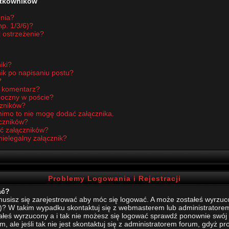
żytkowników
enia?
p. 1/3/6)?
i ostrzeżenie?
iki?
ik po napisaniu postu?
?
ć komentarz?
idoczny w poście?
czników?
imo to nie mogę dodać załącznika.
czników?
ć załączników?
nielegalny załącznik?
Problemy Logowania i Rejestracji
ać?
sisz się zarejestrować aby móc się logować. A może zostałeś wyrzucony
)? W takim wypadku skontaktuj się z webmasterem lub administratore
stałeś wyrzucony a i tak nie możesz się logować sprawdź ponownie swój l
, ale jeśli tak nie jest skontaktuj się z administratorem forum, gdyż p