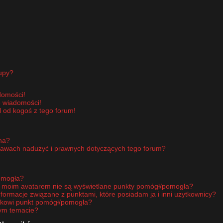
upy?
domości!
e wiadomości!
 od kogoś z tego forum!
pna?
rawach nadużyć i prawnych dotyczących tego forum?
omogła?
d moim avatarem nie są wyświetlane punkty pomógł/pomogła?
nformacje związane z punktami, które posiadam ja i inni użytkownicy?
ikowi punkt pomógł/pomogła?
nym temacie?