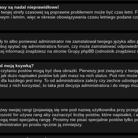
asy są nadal nieprawidłowe!
ia twojej strefy czasowej są poprawne problemem może być czas letni. 
wym i letnim, więc w okresie obowiązywania czasu letniego podane cz
to albo ponieważ administrator nie zainstalował twojego języka albo 
buj spytać się administratora forum, czy może zainstalować odpowiedni 
cej informacji znajdziesz na stronie Grupy phpBB (odnośnik znajdziesz 
od moją ksywką?
czytaniu postów mogą być dwa obrazki. Pierwszy jest związany z twoj
jak dużo napisałeś postów lub jaki masz na nich status. Pod nim moż
dla każdego jest inny. To od administratora zależy czy zechce udostępni
żesz z nich korzystać, to taka jest decyzja administratora i do niego m
wy swojej rangi (pojawiają się one pod nazwą użytkownika przy przeg
ększość for używa rang aby zaznaczyć liczbę postów, które napisałeś, i
ogą mieć specjalną rangę. Prosimy nie pisać specjalnie postów tylko p
inistrator po prostu ręcznie ją zmniejszy.