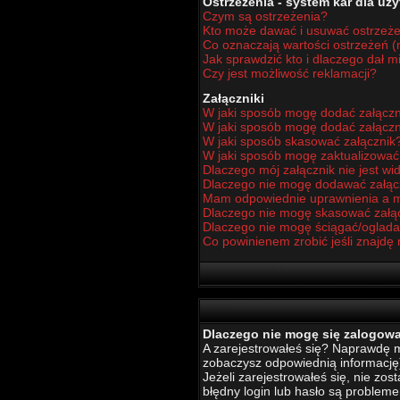
Ostrzeżenia - system kar dla u
Czym są ostrzeżenia?
Kto może dawać i usuwać ostrzeż
Co oznaczają wartości ostrzeżeń (n
Jak sprawdzić kto i dlaczego dał m
Czy jest możliwość reklamacji?
Załączniki
W jaki sposób mogę dodać załączn
W jaki sposób mogę dodać załączn
W jaki sposób skasować załącznik
W jaki sposób mogę zaktualizowa
Dlaczego mój załącznik nie jest w
Dlaczego nie mogę dodawać załą
Mam odpowiednie uprawnienia a m
Dlaczego nie mogę skasować załą
Dlaczego nie mogę ściągać/oglada
Co powinienem zrobić jeśli znajdę 
Dlaczego nie mogę się zalogow
A zarejestrowałeś się? Naprawdę mu
zobaczysz odpowiednią informację
Jeżeli zarejestrowałeś się, nie zo
błędny login lub hasło są problemem