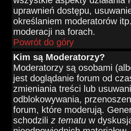
wszystkie aspekty działania 
uprawnień dostępu, usuwani
określaniem moderatorów itp
moderacji na forach.
Powrót do góry
Kim są Moderatorzy?
Moderatorzy są osobami (alb
jest doglądanie forum od cz
zmieniania treści lub usuwan
odblokowywania, przenoszeni
forum, które moderują. Gener
schodzili
z tematu
w dyskusja
nieodpowiednich materiałow.