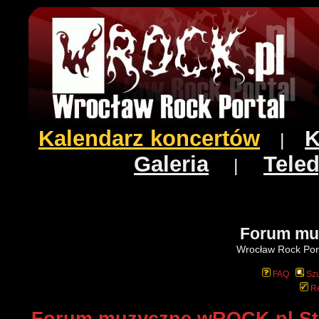
Kalendarz koncertów
K
|
Galeria
Teled
|
Forum mu
Wrocław Rock Port
FAQ
Szu
Re