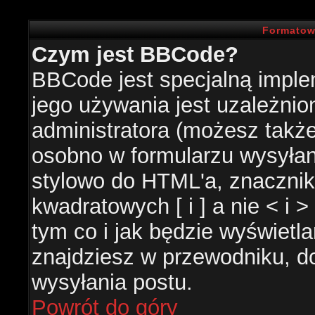
Formatow
Czym jest BBCode?
BBCode jest specjalną impl
jego używania jest uzależni
administratora (możesz takż
osobno w formularzu wysyła
stylowo do HTML'a, znacznik
kwadratowych [ i ] a nie < i 
tym co i jak będzie wyświetl
znajdziesz w przewodniku, do
wysyłania postu.
Powrót do góry