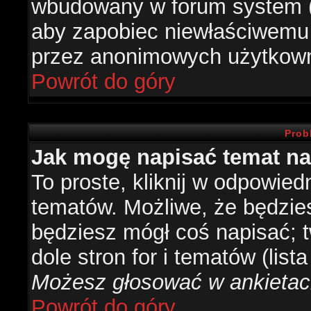
wbudowany w forum system (je
aby zapobiec niewłaściwemu
przez anonimowych użytkow
Powrót do góry
Prob
Jak mogę napisać temat n
To proste, kliknij w odpowied
tematów. Możliwe, że będzie
będziesz mógł coś napisać; 
dole stron for i tematów (list
Możesz głosować w ankietach
Powrót do góry