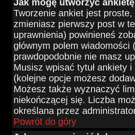
Jak mogę utworzyć ankiet
Tworzenie ankiet jest proste,
zmieniasz pierwszy post w te
uprawnienia) powinieneś zob
głównym polem wiadomości (je
prawdopodobnie nie masz upr
Musisz wpisać tytuł ankiety 
(kolejne opcje możesz doda
Możesz także wyznaczyć limi
niekończącej się. Liczba możl
określana przez administrato
Powrót do góry