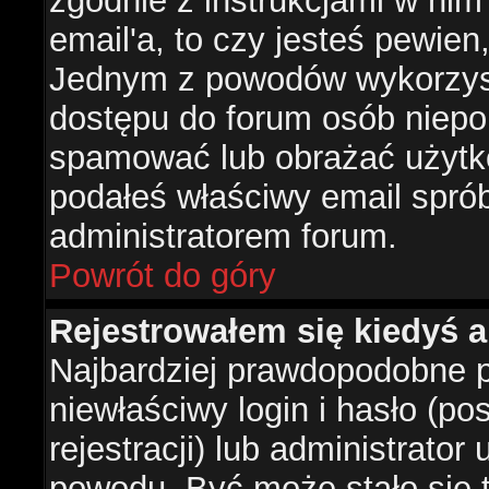
zgodnie z instrukcjami w nim 
email'a, to czy jesteś pewie
Jednym z powodów wykorzysta
dostępu do forum osób niepo
spamować lub obrażać użytko
podałeś właściwy email sprób
administratorem forum.
Powrót do góry
Rejestrowałem się kiedyś a
Najbardziej prawdopodobne p
niewłaściwy login i hasło (po
rejestracji) lub administrator
powodu. Być może stało się t