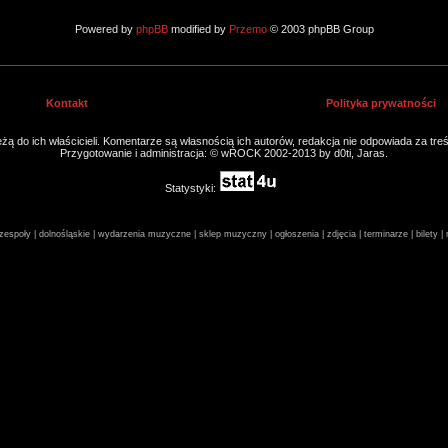
Powered by
phpBB
modified by
Przemo
© 2003 phpBB Group
Kontakt
Polityka prywatności
ą do ich właścicieli. Komentarze są własnością ich autorów, redakcja nie odpowiada za tre
Przygotowanie i administracja: © wROCK 2002-2013 by d0ti, Jaras.
Statystyki:
espoły | dolnośląskie | wydarzenia muzyczne | sklep muzyczny | ogłoszenia | zdjęcia | terminarze | bilety 