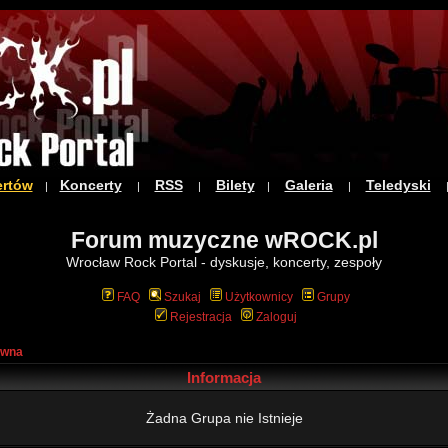
ertów
Koncerty
RSS
Bilety
Galeria
Teledyski
|
|
|
|
|
Forum muzyczne wROCK.pl
Wrocław Rock Portal - dyskusje, koncerty, zespoły
FAQ
Szukaj
Użytkownicy
Grupy
Rejestracja
Zaloguj
ówna
Informacja
Żadna Grupa nie Istnieje