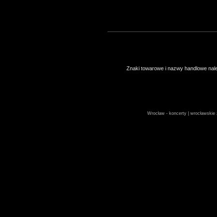
Znaki towarowe i nazwy handlowe należ
Wrocław - koncerty | wrocławskie z