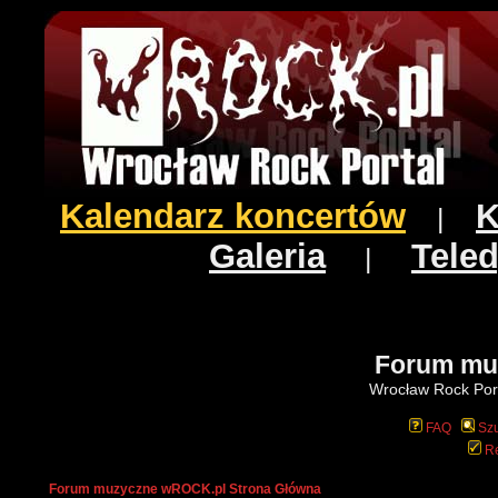
Kalendarz koncertów
K
|
Galeria
Teled
|
Forum mu
Wrocław Rock Port
FAQ
Szu
Re
Forum muzyczne wROCK.pl Strona Główna