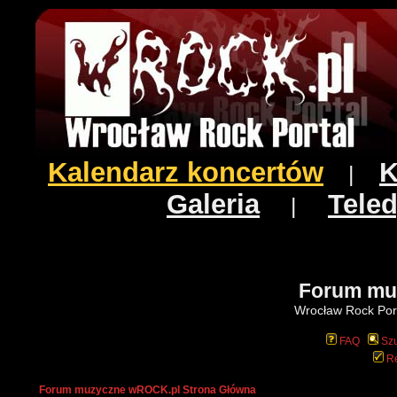
Kalendarz koncertów
K
|
Galeria
Teled
|
Forum mu
Wrocław Rock Port
FAQ
Szu
Re
Forum muzyczne wROCK.pl Strona Główna