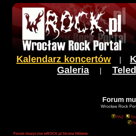
Kalendarz koncertów
K
|
Galeria
Teled
|
Forum mu
Wrocław Rock Port
FAQ
Szu
Re
Forum muzyczne wROCK.pl Strona Główna