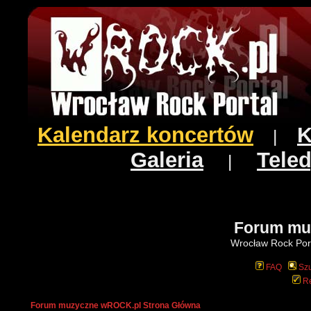
Kalendarz koncertów
K
|
Galeria
Teled
|
Forum mu
Wrocław Rock Port
FAQ
Szu
Re
Forum muzyczne wROCK.pl Strona Główna