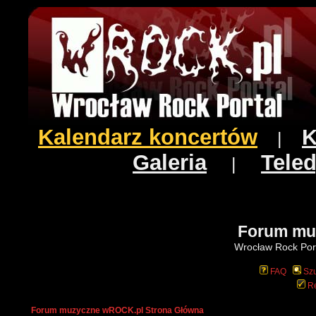
Kalendarz koncertów
K
|
Galeria
Teled
|
Forum mu
Wrocław Rock Port
FAQ
Szu
Re
Forum muzyczne wROCK.pl Strona Główna