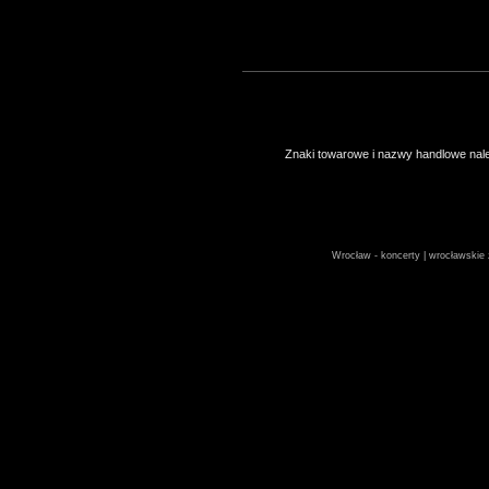
Znaki towarowe i nazwy handlowe należ
Wrocław - koncerty | wrocławskie z