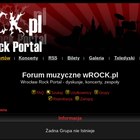
ertów
Koncerty
RSS
Bilety
Galeria
Teledyski
|
|
|
|
|
Forum muzyczne wROCK.pl
Wrocław Rock Portal - dyskusje, koncerty, zespoły
FAQ
Szukaj
Użytkownicy
Grupy
Rejestracja
Zaloguj
ówna
Informacja
Żadna Grupa nie Istnieje