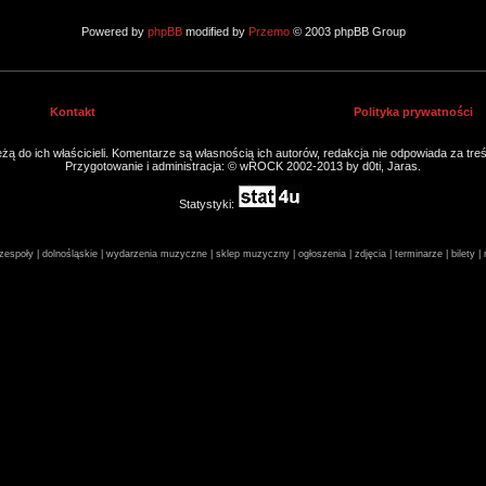
Powered by
phpBB
modified by
Przemo
© 2003 phpBB Group
Kontakt
Polityka prywatności
ą do ich właścicieli. Komentarze są własnością ich autorów, redakcja nie odpowiada za tre
Przygotowanie i administracja: © wROCK 2002-2013 by d0ti, Jaras.
Statystyki:
espoły | dolnośląskie | wydarzenia muzyczne | sklep muzyczny | ogłoszenia | zdjęcia | terminarze | bilety 