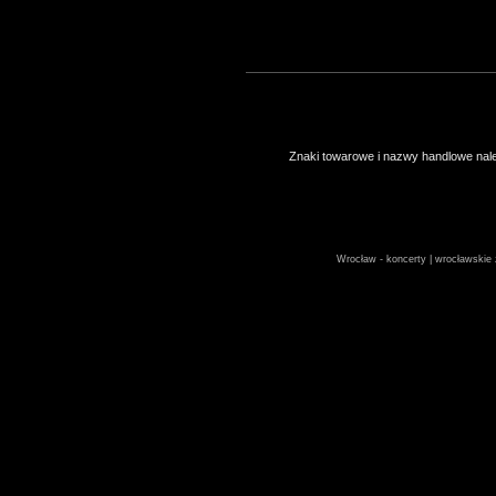
Znaki towarowe i nazwy handlowe należ
Wrocław - koncerty | wrocławskie z