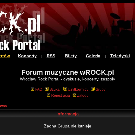
ertów
Koncerty
RSS
Bilety
Galeria
Teledyski
|
|
|
|
|
Forum muzyczne wROCK.pl
Wrocław Rock Portal - dyskusje, koncerty, zespoły
FAQ
Szukaj
Użytkownicy
Grupy
Rejestracja
Zaloguj
ówna
Informacja
Żadna Grupa nie Istnieje