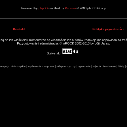
Powered by
phpBB
modified by
Przemo
© 2003 phpBB Group
Kontakt
Polityka prywatności
ą do ich właścicieli. Komentarze są własnością ich autorów, redakcja nie odpowiada za tre
Przygotowanie i administracja: © wROCK 2002-2013 by d0ti, Jaras.
Statystyki:
espoły | dolnośląskie | wydarzenia muzyczne | sklep muzyczny | ogłoszenia | zdjęcia | terminarze | bilety 