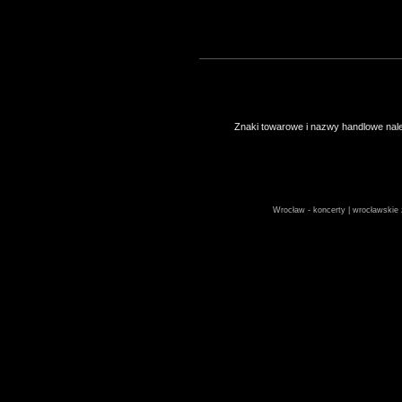
Znaki towarowe i nazwy handlowe należ
Wrocław - koncerty | wrocławskie z