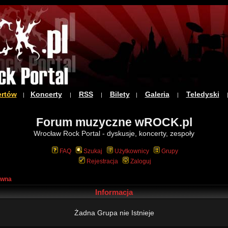
ertów
Koncerty
RSS
Bilety
Galeria
Teledyski
|
|
|
|
|
Forum muzyczne wROCK.pl
Wrocław Rock Portal - dyskusje, koncerty, zespoły
FAQ
Szukaj
Użytkownicy
Grupy
Rejestracja
Zaloguj
ówna
Informacja
Żadna Grupa nie Istnieje