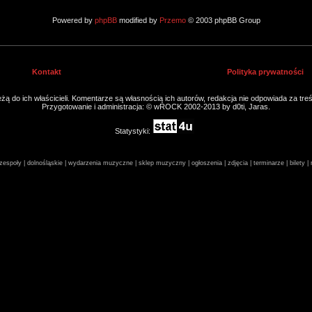
Powered by
phpBB
modified by
Przemo
© 2003 phpBB Group
Kontakt
Polityka prywatności
ą do ich właścicieli. Komentarze są własnością ich autorów, redakcja nie odpowiada za tre
Przygotowanie i administracja: © wROCK 2002-2013 by d0ti, Jaras.
Statystyki:
espoły | dolnośląskie | wydarzenia muzyczne | sklep muzyczny | ogłoszenia | zdjęcia | terminarze | bilety 