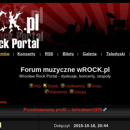
ertów
Koncerty
RSS
Bilety
Galeria
Teledyski
|
|
|
|
|
Forum muzyczne wROCK.pl
Wrocław Rock Portal - dyskusje, koncerty, zespoły
FAQ
Szukaj
Użytkownicy
Grupy
Rejestracja
Zaloguj
ówna
Przedstawiamy profil :: leiriralawn1976
Dołączył:
2015-10-18, 20:44