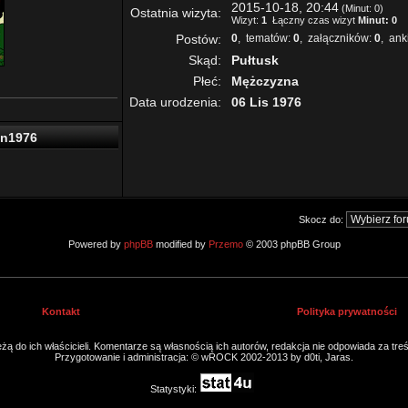
2015-10-18, 20:44
(Minut: 0)
Ostatnia wizyta:
Wizyt:
1
Łączny czas wizyt
Minut: 0
Postów:
0
, tematów:
0
, załączników:
0
, ank
Skąd:
Pułtusk
Płeć:
Mężczyzna
Data urodzenia:
06 Lis 1976
wn1976
Skocz do:
Powered by
phpBB
modified by
Przemo
© 2003 phpBB Group
Kontakt
Polityka prywatności
ą do ich właścicieli. Komentarze są własnością ich autorów, redakcja nie odpowiada za tre
Przygotowanie i administracja: © wROCK 2002-2013 by d0ti, Jaras.
Statystyki: