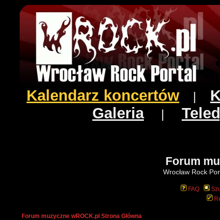
Kalendarz koncertów
K
|
Galeria
Teled
|
Forum mu
Wrocław Rock Port
FAQ
Szu
Re
Forum muzyczne wROCK.pl Strona Główna