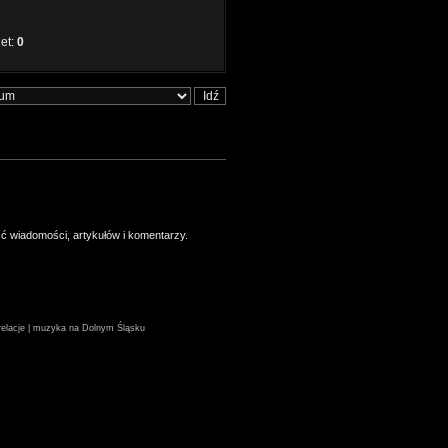
iet:
0
ść wiadomości, artykułów i komentarzy.
| relacje | muzyka na Dolnym Śląsku