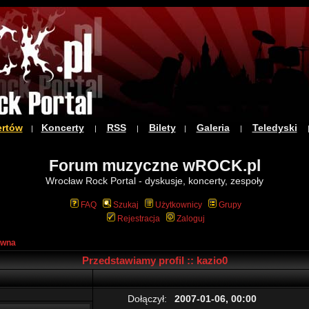
ertów
Koncerty
RSS
Bilety
Galeria
Teledyski
|
|
|
|
|
Forum muzyczne wROCK.pl
Wrocław Rock Portal - dyskusje, koncerty, zespoły
FAQ
Szukaj
Użytkownicy
Grupy
Rejestracja
Zaloguj
ówna
Przedstawiamy profil :: kazio0
Dołączył:
2007-01-06, 00:00