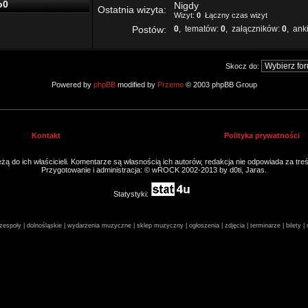
o0
Nigdy
Ostatnia wizyta:
Wizyt:
0
Łączny czas wizyt
Postów:
0
, tematów:
0
, załączników:
0
, ank
Skocz do:
Powered by
phpBB
modified by
Przemo
© 2003 phpBB Group
Kontakt
Polityka prywatności
ą do ich właścicieli. Komentarze są własnością ich autorów, redakcja nie odpowiada za tre
Przygotowanie i administracja: © wROCK 2002-2013 by d0ti, Jaras.
Statystyki:
espoły | dolnośląskie | wydarzenia muzyczne | sklep muzyczny | ogłoszenia | zdjęcia | terminarze | bilety 