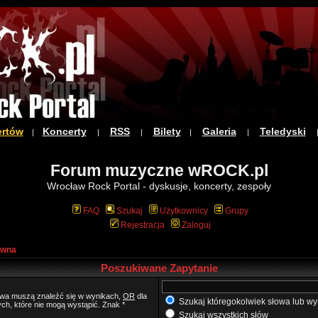
ertów
Koncerty
RSS
Bilety
Galeria
Teledyski
|
|
|
|
|
Forum muzyczne wROCK.pl
Wrocław Rock Portal - dyskusje, koncerty, zespoły
FAQ
Szukaj
Użytkownicy
Grupy
Rejestracja
Zaloguj
ówna
Poszukiwane Zapytanie
łowa muszą znaleźć się w wynikach,
OR
dla
Szukaj któregokolwiek słowa lub wy
ych, które nie mogą wystąpić. Znak *
Szukaj wszystkich słów