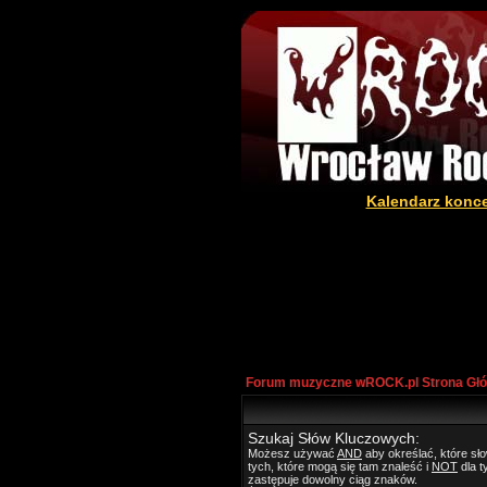
Kalendarz konc
Forum muzyczne wROCK.pl Strona Gł
Szukaj Słów Kluczowych:
Możesz używać
AND
aby określać, które s
tych, które mogą się tam znaleść i
NOT
dla t
zastępuje dowolny ciąg znaków.