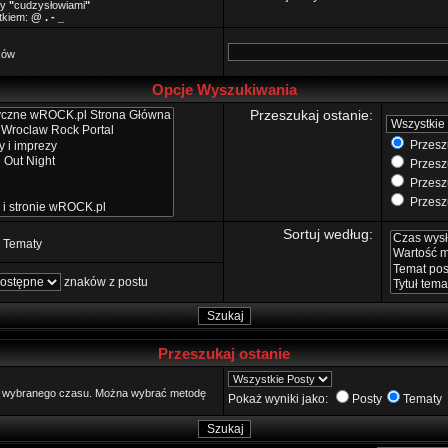
zy
"
cudzysłowiami
"
ątkiem:
@ . - _
ków
Opcje Wyszukiwania
Przeszukaj ostanie:
Przeszu
Przeszu
Przeszu
Przeszu
Sortuj według:
Tematy
znaków z postu
Przeszukaj ostanie
go wybranego czasu. Można wybrać metodę
Pokaż wyniki jako:
Posty
Tematy