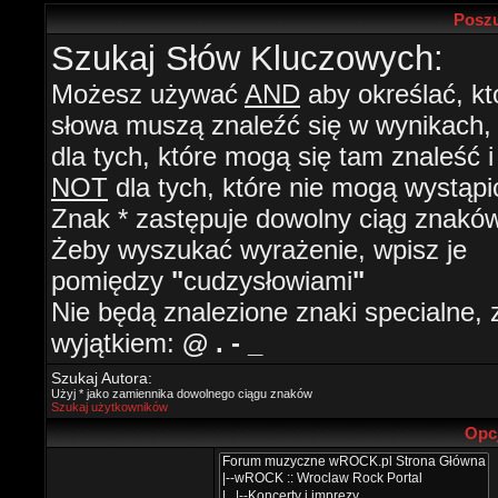
Poszu
Szukaj Słów Kluczowych:
Możesz używać
AND
aby określać, kt
słowa muszą znaleźć się w wynikach
dla tych, które mogą się tam znaleść i
NOT
dla tych, które nie mogą wystąpi
Znak * zastępuje dowolny ciąg znaków
Żeby wyszukać wyrażenie, wpisz je
pomiędzy
"
cudzysłowiami
"
Nie będą znalezione znaki specialne, 
wyjątkiem:
@ . - _
Szukaj Autora:
Użyj * jako zamiennika dowolnego ciągu znaków
Szukaj użytkowników
Opc