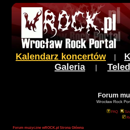
Kalendarz koncertów
K
|
Galeria
Teled
|
Forum mu
Wrocław Rock Port
FAQ
Szu
Re
Forum muzyczne wROCK.pl Strona Główna