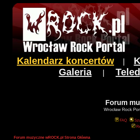
Kalendarz koncertów
K
|
Galeria
Teled
|
Forum mu
Wrocław Rock Port
FAQ
Szu
Re
Forum muzyczne wROCK.pl Strona Główna