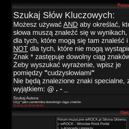
Poszu
Szukaj Słów Kluczowych:
Możesz używać
AND
aby określać, kt
słowa muszą znaleźć się w wynikach
dla tych, które mogą się tam znaleść i
NOT
dla tych, które nie mogą wystąpi
Znak * zastępuje dowolny ciąg znaków
Żeby wyszukać wyrażenie, wpisz je
pomiędzy
"
cudzysłowiami
"
Nie będą znalezione znaki specialne, 
wyjątkiem:
@ . - _
Szukaj Autora:
Użyj * jako zamiennika dowolnego ciągu znaków
Szukaj użytkowników
Opc