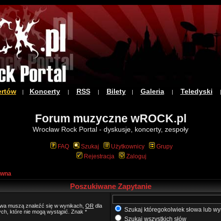
ertów
Koncerty
RSS
Bilety
Galeria
Teledyski
|
|
|
|
|
Forum muzyczne wROCK.pl
Wrocław Rock Portal - dyskusje, koncerty, zespoły
FAQ
Szukaj
Użytkownicy
Grupy
Rejestracja
Zaloguj
ówna
Poszukiwane Zapytanie
łowa muszą znaleźć się w wynikach,
OR
dla
Szukaj któregokolwiek słowa lub wy
ych, które nie mogą wystąpić. Znak *
Szukaj wszystkich słów