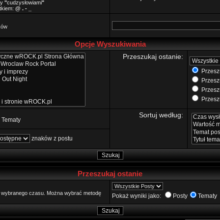
zy
"
cudzysłowiami
"
ątkiem:
@ . - _
ków
Opcje Wyszukiwania
Przeszukaj ostanie:
Przeszu
Przeszu
Przeszu
Przeszu
Sortuj według:
Tematy
znaków z postu
Przeszukaj ostanie
go wybranego czasu. Można wybrać metodę
Pokaż wyniki jako:
Posty
Tematy