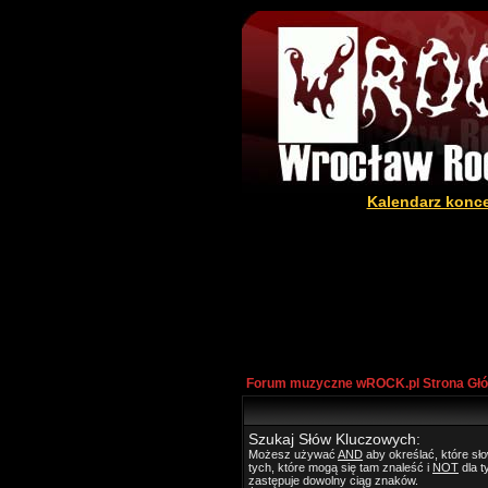
Kalendarz konc
Forum muzyczne wROCK.pl Strona Gł
Szukaj Słów Kluczowych:
Możesz używać
AND
aby określać, które s
tych, które mogą się tam znaleść i
NOT
dla t
zastępuje dowolny ciąg znaków.