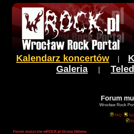
Kalendarz koncertów
K
|
Galeria
Teled
|
Forum mu
Wrocław Rock Port
FAQ
Szu
Re
Forum muzyczne wROCK.pl Strona Główna