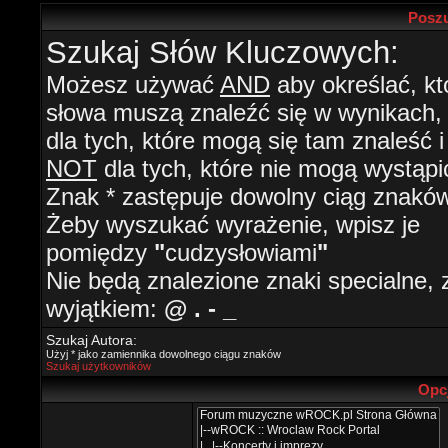
Poszu
Szukaj Słów Kluczowych:
Możesz używać
AND
aby określać, kt
słowa muszą znaleźć się w wynikach
dla tych, które mogą się tam znaleść i
NOT
dla tych, które nie mogą wystąpi
Znak * zastępuje dowolny ciąg znaków
Żeby wyszukać wyrażenie, wpisz je
pomiędzy
"
cudzysłowiami
"
Nie będą znalezione znaki specialne, 
wyjątkiem:
@ . - _
Szukaj Autora:
Użyj * jako zamiennika dowolnego ciągu znaków
Szukaj użytkowników
Opc