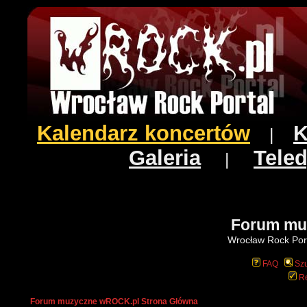
Kalendarz koncertów
K
|
Galeria
Teled
|
Forum mu
Wrocław Rock Port
FAQ
Szu
Re
Forum muzyczne wROCK.pl Strona Główna