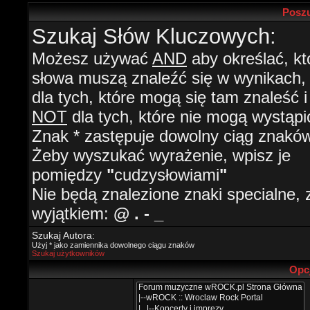
Poszu
Szukaj Słów Kluczowych:
Możesz używać
AND
aby określać, kt
słowa muszą znaleźć się w wynikach
dla tych, które mogą się tam znaleść i
NOT
dla tych, które nie mogą wystąpi
Znak * zastępuje dowolny ciąg znaków
Żeby wyszukać wyrażenie, wpisz je
pomiędzy
"
cudzysłowiami
"
Nie będą znalezione znaki specialne, 
wyjątkiem:
@ . - _
Szukaj Autora:
Użyj * jako zamiennika dowolnego ciągu znaków
Szukaj użytkowników
Opc