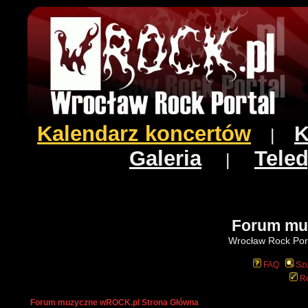
Kalendarz koncertów
K
|
Galeria
Teled
|
Forum mu
Wrocław Rock Port
FAQ
Szu
Re
Forum muzyczne wROCK.pl Strona Główna