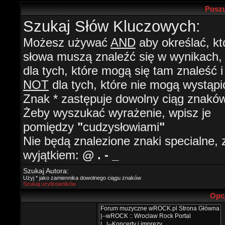
Poszu
Szukaj Słów Kluczowych:
Możesz używać
AND
aby określać, kt
słowa muszą znaleźć się w wynikach
dla tych, które mogą się tam znaleść i
NOT
dla tych, które nie mogą wystąpi
Znak * zastępuje dowolny ciąg znaków
Żeby wyszukać wyrażenie, wpisz je
pomiędzy
"
cudzysłowiami
"
Nie będą znalezione znaki specialne, 
wyjątkiem:
@ . - _
Szukaj Autora:
Użyj * jako zamiennika dowolnego ciągu znaków
Szukaj użytkowników
Opc