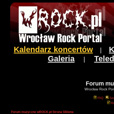
Kalendarz koncertów
K
|
Galeria
Teled
|
Forum mu
Wrocław Rock Port
FAQ
Szu
Re
Forum muzyczne wROCK.pl Strona Główna