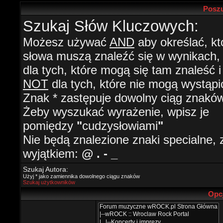
Poszu
Szukaj Słów Kluczowych:
Możesz używać
AND
aby określać, kt
słowa muszą znaleźć się w wynikach
dla tych, które mogą się tam znaleść i
NOT
dla tych, które nie mogą wystąpi
Znak * zastępuje dowolny ciąg znaków
Żeby wyszukać wyrażenie, wpisz je
pomiędzy
"
cudzysłowiami
"
Nie będą znalezione znaki specialne, 
wyjątkiem:
@ . - _
Szukaj Autora:
Użyj * jako zamiennika dowolnego ciągu znaków
Szukaj użytkowników
Opc