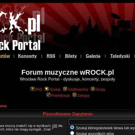
ertów
Koncerty
RSS
Bilety
Galeria
Teledyski
|
|
|
|
|
Forum muzyczne wROCK.pl
Wrocław Rock Portal - dyskusje, koncerty, zespoły
FAQ
Szukaj
Użytkownicy
Grupy
Rejestracja
Zaloguj
ówna
Poszukiwane Zapytanie
łowa muszą znaleźć się w wynikach,
OR
dla
Szukaj któregokolwiek słowa lub wy
ych, które nie mogą wystąpić. Znak *
Szukaj wszystkich słów