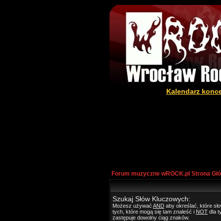
Kalendarz konc
Forum muzyczne wROCK.pl Strona Gł
Szukaj Słów Kluczowych:
Możesz używać
AND
aby określać, które s
tych, które mogą się tam znaleść i
NOT
dla t
zastępuje dowolny ciąg znaków.