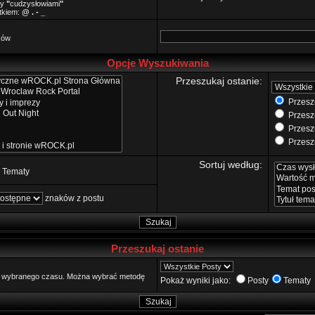
zy
"
cudzysłowiami
"
ątkiem:
@ . - _
ków
Opcje Wyszukiwania
Przeszukaj ostanie:
Przeszu
Przeszu
Przeszu
Przeszu
Sortuj według:
Tematy
znaków z postu
Przeszukaj ostanie
go wybranego czasu. Można wybrać metodę
Pokaż wyniki jako:
Posty
Tematy