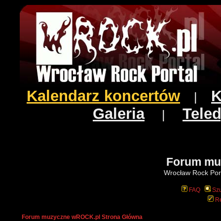
Kalendarz koncertów
K
|
Galeria
Teled
|
Forum mu
Wrocław Rock Port
FAQ
Szu
Re
Forum muzyczne wROCK.pl Strona Główna