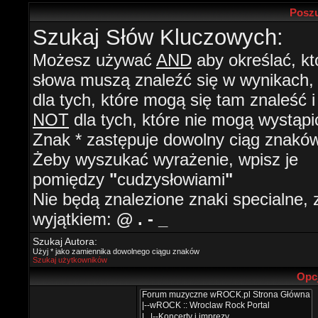
Poszu
Szukaj Słów Kluczowych:
Możesz używać
AND
aby określać, kt
słowa muszą znaleźć się w wynikach
dla tych, które mogą się tam znaleść i
NOT
dla tych, które nie mogą wystąpi
Znak * zastępuje dowolny ciąg znaków
Żeby wyszukać wyrażenie, wpisz je
pomiędzy
"
cudzysłowiami
"
Nie będą znalezione znaki specialne, 
wyjątkiem:
@ . - _
Szukaj Autora:
Użyj * jako zamiennika dowolnego ciągu znaków
Szukaj użytkowników
Opc