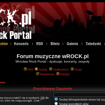
ertów
Koncerty
RSS
Bilety
Galeria
Teledyski
|
|
|
|
|
Forum muzyczne wROCK.pl
Wrocław Rock Portal - dyskusje, koncerty, zespoły
FAQ
Szukaj
Użytkownicy
Grupy
Rejestracja
Zaloguj
ówna
Poszukiwane Zapytanie
łowa muszą znaleźć się w wynikach,
OR
dla
Szukaj któregokolwiek słowa lub wy
ych, które nie mogą wystąpić. Znak *
Szukaj wszystkich słów