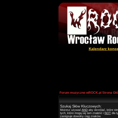
Kalendarz konc
Forum muzyczne wROCK.pl Strona Gł
Szukaj Słów Kluczowych:
Możesz używać
AND
aby określać, które s
tych, które mogą się tam znaleść i
NOT
dla t
zastępuje dowolny ciąg znaków.