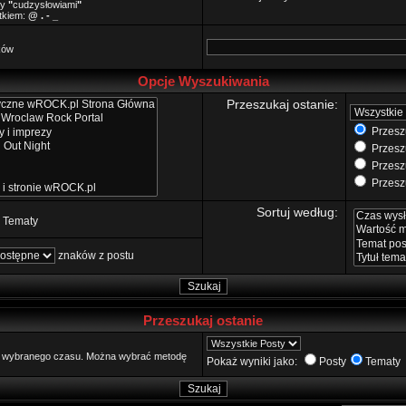
zy
"
cudzysłowiami
"
ątkiem:
@ . - _
ków
Opcje Wyszukiwania
Przeszukaj ostanie:
Przeszu
Przeszu
Przeszu
Przeszu
Sortuj według:
Tematy
znaków z postu
Przeszukaj ostanie
go wybranego czasu. Można wybrać metodę
Pokaż wyniki jako:
Posty
Tematy