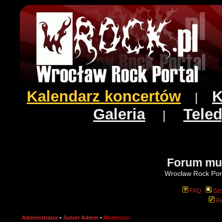
Kalendarz koncertów
K
|
Galeria
Teled
|
Forum mu
Wrocław Rock Port
FAQ
Szu
Re
Administrator
•
Junior Admin
•
Moderator