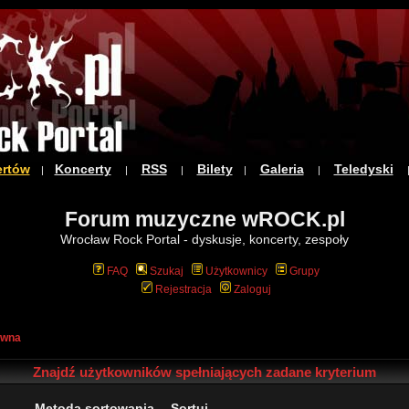
ertów
Koncerty
RSS
Bilety
Galeria
Teledyski
|
|
|
|
|
Forum muzyczne wROCK.pl
Wrocław Rock Portal - dyskusje, koncerty, zespoły
FAQ
Szukaj
Użytkownicy
Grupy
Rejestracja
Zaloguj
ówna
Znajdź użytkowników spełniających zadane kryterium
Metoda sortowania
Sortuj