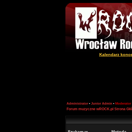
Kalendarz konc
Administrator
•
Junior Admin
•
Moderator
Forum muzyczne wROCK.pl Strona Gł
Szukam w
Metoda