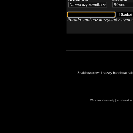
Porada: możesz korzystać z symbo
Znaki towarowe i nazwy handlowe należ
Wrocław - koncerty | wrocławskie z