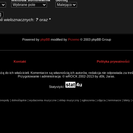
li wieloznacznych:
?
oraz
*
Powered by
phpBB
modified by
Przemo
© 2003 phpBB Group
Kontakt
Polityka prywatności
ą do ich właścicieli. Komentarze są własnością ich autorów, redakcja nie odpowiada za tre
Przygotowanie i administracja: © wROCK 2002-2013 by d0ti, Jaras.
Statystyki:
espoły | dolnośląskie | wydarzenia muzyczne | sklep muzyczny | ogłoszenia | zdjęcia | terminarze | bilety 