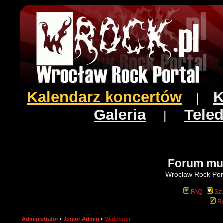
Kalendarz koncertów
K
|
Galeria
Teled
|
Forum mu
Wrocław Rock Port
FAQ
Szu
Re
Administrator
•
Junior Admin
•
Moderator