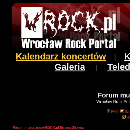
Kalendarz koncertów
K
|
Galeria
Teled
|
Forum mu
Wrocław Rock Port
FAQ
Szu
Re
Forum muzyczne wROCK.pl Strona Główna