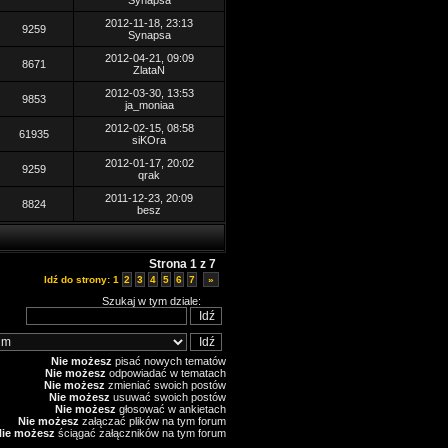
Synapsa
2012-11-18, 23:13
9259
Synapsa
2012-04-21, 09:09
8671
ZlataN
2012-03-30, 13:53
9853
ja_moniaa
2012-02-15, 08:58
61935
siKOra
2012-01-17, 20:02
9259
qrak
2011-12-23, 20:09
8824
besz
Strona
1
z
7
Idź do strony:
1
2
3
4
5
6
7
»
Szukaj w tym dziale:
Nie możesz
pisać nowych tematów
Nie możesz
odpowiadać w tematach
Nie możesz
zmieniać swoich postów
Nie możesz
usuwać swoich postów
Nie możesz
głosować w ankietach
Nie możesz
załączać plików na tym forum
Nie możesz
ściągać załączników na tym forum