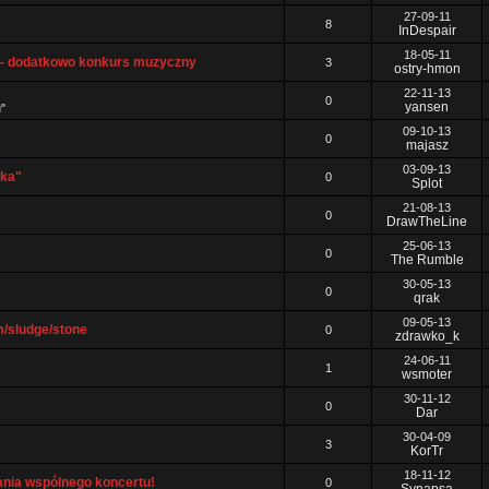
27-09-11
8
InDespair
18-05-11
- dodatkowo konkurs muzyczny
3
ostry-hmon
22-11-13
0
yansen
"
09-10-13
0
majasz
03-09-13
tka"
0
Splot
21-08-13
0
DrawTheLine
25-06-13
0
The Rumble
30-05-13
0
qrak
09-05-13
/sludge/stone
0
zdrawko_k
24-06-11
1
wsmoter
30-11-12
0
Dar
30-04-09
3
KorTr
18-11-12
ania wspólnego koncertu!
0