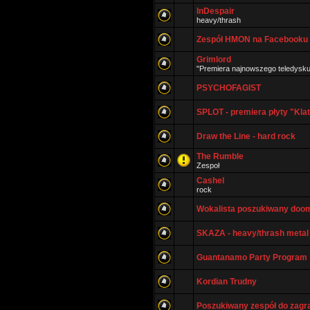
InDespair
heavy/thrash
Zespół HMON na Facebooku 
Grimlord
"Premiera najnowszego teledysku
PSYCHOFAGIST
SPLOT - premiera płyty "Kla
Draw the Line - hard rock
The Rumble
Zespoł
Cashel
rock
Wokalista poszukiwany doom
SKAZA - heavy/thrash metal
Guantanamo Party Program
Kordian Trudny
Poszukiwany zespół do zagr