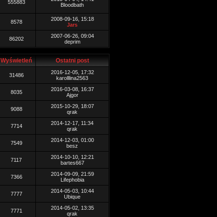
555883
Bloodbath
2008-09-16, 15:18
8578
Jars
2007-06-26, 09:04
86202
deprim
Wyświetleń
Ostatni post
2016-12-05, 17:32
31486
karolllina2563
2016-03-08, 16:37
8035
Ajgor
2015-10-29, 18:07
9088
qrak
2014-12-17, 11:34
7714
qrak
2014-12-03, 01:00
7549
besz
2014-10-10, 12:21
7117
bartes667
2014-09-09, 21:59
7366
Lifephobia
2014-05-03, 10:44
7777
Ubique
2014-05-02, 13:35
7771
qrak