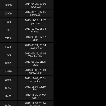
2014-04-26, 10:00
12388
InDespair
2014-01-18, 07:25
10909
chal4oye
2013-11-22, 12:47
7594
yansen
2013-10-09, 15:38
7801
majasz
2013-09-03, 17:47
7279
Splot
2013-08-21, 20:14
8914
DrawTheLine
2013-06-25, 18:08
7720
The Rumble
2013-05-30, 11:28
8002
qrak
2013-05-09, 20:09
14479
zdrawko_k
2012-12-04, 05:31
15946
wsmoter
2012-11-30, 16:59
8695
Dar
2012-11-25, 22:42
11428
KorTr
2012-11-18, 23:14
10303