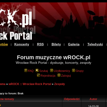
ertów
Koncerty
RSS
Bilety
Galeria
Teledyski
|
|
|
|
|
Forum muzyczne wROCK.pl
Wrocław Rock Portal - dyskusje, koncerty, zespoły
FAQ
Szukaj
Użytkownicy
Grupy
Rejestracja
Zaloguj
ówna
»
wROCK :: Wroclaw Rock Portal
»
Zespoły
ący to forum: Brak
ne tematy
Odpowiedzi
Autor
w
14-03-08