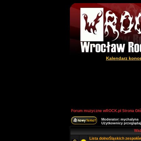
Kalendarz konc
Forum muzyczne wROCK.pl Strona Gł
Moderator:
mychalyna
Użytkownicy przeglądaj
Waż
Lista dolnoŚląskich zespołó