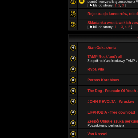
pomóż tworzya listę zespołów z W
[
Idź do strony:
1
,
2
,
3
]
Rejestracja koncertów, teled
Składanka wrocławskich ze
[
Idź do strony:
1
...
3
,
4
,
5
]
Stan Oskarżenia
TAMP Rock'and'roll
Zespół rock'and'rockowy TAMP z
Ryba Piła
Pornos Karabinos
The Dog - Fountain Of Youth
JOHN REVOLTA - Wrocław
LIFPHOBIA - free download
Zespół Ubique szuka perkusi
Poszukiwany perkusista
Von Kossel