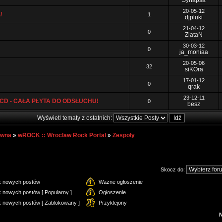
Synapsa
20-05-12
/
1
djpluki
21-04-12
0
ZlataN
30-03-12
0
ja_moniaa
20-05-06
32
siKOra
17-01-12
0
qrak
23-12-11
LP/CD - CAŁA PŁYTA DO ODSŁUCHU!
0
besz
Wyświetl tematy z ostatnich:
ówna
»
wROCK :: Wroclaw Rock Portal
»
Zespoły
Skocz do:
k nowych postów
Ważne ogłoszenie
 nowych postów [ Popularny ]
Ogłoszenie
k nowych postów [ Zablokowany ]
Przyklejony