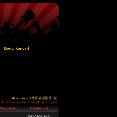
Dodaj koncert
|
Idź do strony:
1
2
3
4
5
6
7
»
Oznacz wszystkie tematy jako przeczytane
Wyświetleń
Ostatni post
2013-04-04, 14:41