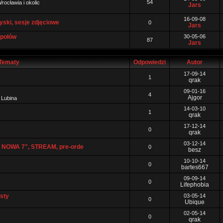
54
rocławia i okolic
Jars
16-09-08
yski, sesje zdjęciowe
0
Jars
społów
30-05-06
87
Jars
Tematy
Odpowiedzi
Autor
17-09-14
1
qrak
09-01-16
4
Ajgor
 Lubina
14-03-10
1
qrak
17-12-14
0
qrak
03-12-14
 - NOWA 7", STREAM, pre-orde
0
besz
10-10-14
0
bartes667
09-09-14
0
Lifephobia
sty
03-05-14
0
Ubique
02-05-14
0
qrak