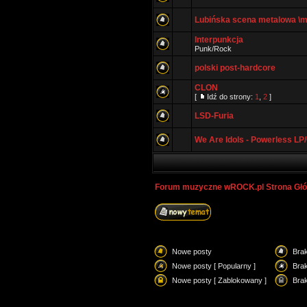
Lubińska scena metalowa \m
Interpunkcja
Punk/Rock
polski post-hardcore
CLON
[
Idź do strony:
1
,
2
]
LSD-Furia
We Are Idols - Powerless 
Forum muzyczne wROCK.pl Strona Gł
Nowe posty
Bra
Nowe posty [ Popularny ]
Brak
Nowe posty [ Zablokowany ]
Bra