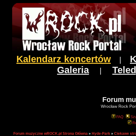
Kalendarz koncertów
K
|
Galeria
Teled
|
Forum mu
Wrocław Rock Port
FAQ
Szu
Re
Forum muzyczne wROCK.pl Strona Główna
»
Hyde-Park
»
Ciekawe str