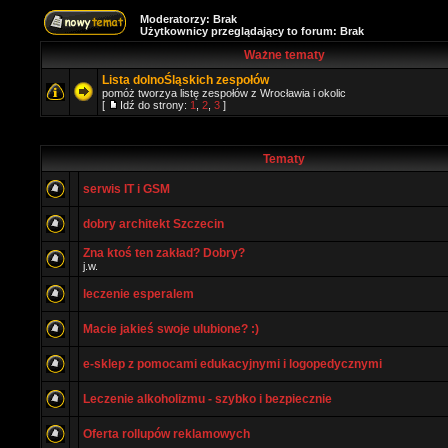
Moderatorzy: Brak
Użytkownicy przeglądający to forum: Brak
Ważne tematy
Lista dolnoŚląskich zespołów
pomóż tworzya listę zespołów z Wrocławia i okolic
[
Idź do strony:
1
,
2
,
3
]
Tematy
serwis IT i GSM
dobry architekt Szczecin
Zna ktoś ten zakład? Dobry?
j.w.
leczenie esperalem
Macie jakieś swoje ulubione? :)
e-sklep z pomocami edukacyjnymi i logopedycznymi
Leczenie alkoholizmu - szybko i bezpiecznie
Oferta rollupów reklamowych