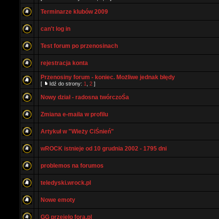
Terminarze klubów 2009
can't log in
Test forum po przenosinach
rejestracja konta
Przenosiny forum - koniec. Możliwe jednak błędy
[
Idź do strony:
1
,
2
]
Nowy dział - radosna twórczoŚa
Zmiana e-maila w profilu
Artykuł w "Wieży CiŚnień"
wROCK istnieje od 10 grudnia 2002 - 1795 dni
problemos na forumos
teledyski.wrock.pl
Nowe emoty
GG przejeło fora.pl