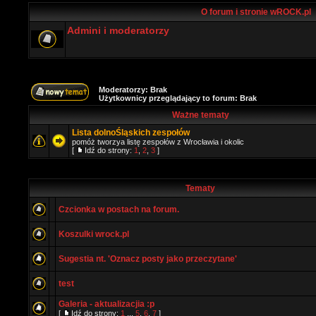
O forum i stronie wROCK.pl
Admini i moderatorzy
Moderatorzy: Brak
Użytkownicy przeglądający to forum: Brak
Ważne tematy
Lista dolnoŚląskich zespołów
pomóż tworzya listę zespołów z Wrocławia i okolic
[
Idź do strony:
1
,
2
,
3
]
Tematy
Czcionka w postach na forum.
Koszulki wrock.pl
Sugestia nt. 'Oznacz posty jako przeczytane'
test
Galeria - aktualizacjia :p
[
Idź do strony:
1
...
5
,
6
,
7
]