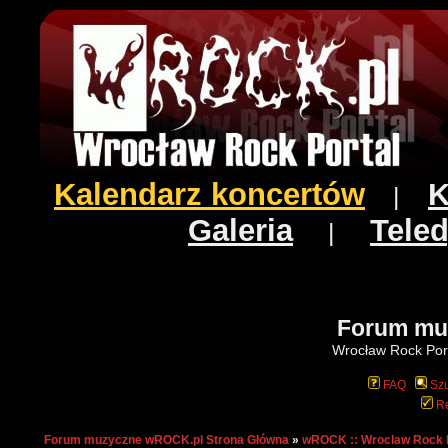
Kalendarz koncertów
K
|
Galeria
Teled
|
Forum mu
Wrocław Rock Port
FAQ
Szu
Re
Forum muzyczne wROCK.pl Strona Główna
»
wROCK :: Wroclaw Rock 