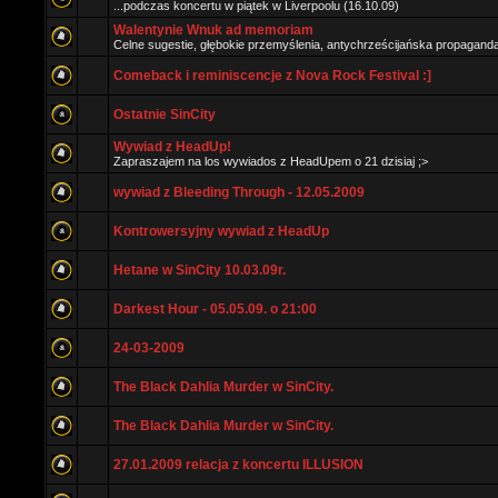
...podczas koncertu w piątek w Liverpoolu (16.10.09)
Walentynie Wnuk ad memoriam
Celne sugestie, głębokie przemyślenia, antychrześcijańska propaganda i
Comeback i reminiscencje z Nova Rock Festival :]
Ostatnie SinCity
Wywiad z HeadUp!
Zapraszajem na los wywiados z HeadUpem o 21 dzisiaj ;>
wywiad z Bleeding Through - 12.05.2009
Kontrowersyjny wywiad z HeadUp
Hetane w SinCity 10.03.09r.
Darkest Hour - 05.05.09. o 21:00
24-03-2009
The Black Dahlia Murder w SinCity.
The Black Dahlia Murder w SinCity.
27.01.2009 relacja z koncertu ILLUSION