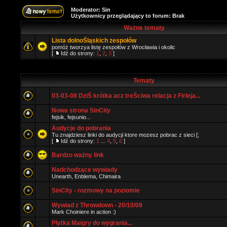
Moderator:
Sin
Użytkownicy przeglądający to forum: Brak
Ważne tematy
Lista dolnoŚląskich zespołów
pomóż tworzya listę zespołów z Wrocławia i okolic
[
Idź do strony:
1
,
2
,
3
]
Tematy
03-03-08 DziŚ krótka acz treŚciwa relacja z Firleja...
Nowa strona SinCity
fejsik, fejsunio...
Audycje do pobrania
Tu znajdziesz linki do audycji ktore mozesz pobrac z sieci [;
[
Idź do strony:
1
...
4
,
5
,
6
]
Bardzo ważny link
Nadchodzące wywiady
Unearth, Enblema, Chimaira
SinCity - rozmowy na poziomie
Wywiad z Throwdown - 20/10/09
Mark Choiniere in action :)
Płytka Maigry do wygrania...