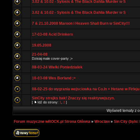
3.02 & 10.02 - Sylosis & The Black Dahlia Murder w S
3.02 & 10.02 - Sylosis & The Black Dahlia Murder w S
7 & 21.10.2008 Maroon i Heaven Shall Burn w SinCity!!!
17-03-08 Acid Drinkers
19.05.2008
21-04-08
Dzisiaj male cover-party ;>
08-03-24 Wielki Poniedzialek
10-03-08 Wes Borland ;>
08-02-25 do wygrania wejsciowka na Co.In + Hetane w Firleju
SinCity strajks bak! Znaczy się reaktywejszyn.
[
Idź do strony:
1
,
2
]
Wyświetl tematy z o
Forum muzyczne wROCK.pl Strona Główna
»
Wroclaw
»
Sin City (bylo: