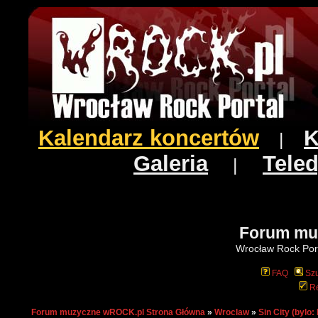
Kalendarz koncertów
K
|
Galeria
Teled
|
Forum mu
Wrocław Rock Port
FAQ
Szu
Re
Forum muzyczne wROCK.pl Strona Główna
»
Wroclaw
»
Sin City (bylo: