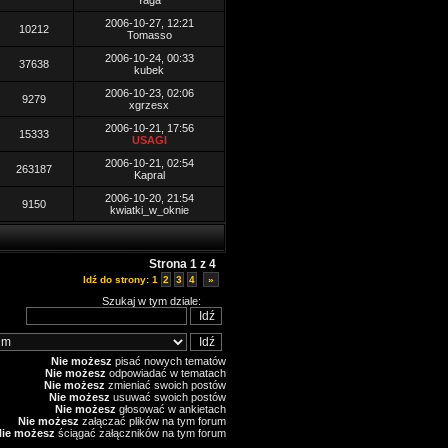
Yaga
2006-10-27, 12:21
10212
Tomasso
2006-10-24, 00:33
37638
kubek
2006-10-23, 02:06
9279
xgrzesx
2006-10-21, 17:56
15333
USAGI
2006-10-21, 02:54
263187
Kapral
2006-10-20, 21:54
9150
kwiatki_w_oknie
Strona
1
z
4
Idź do strony:
1
2
3
4
»
Szukaj w tym dziale:
Nie możesz
pisać nowych tematów
Nie możesz
odpowiadać w tematach
Nie możesz
zmieniać swoich postów
Nie możesz
usuwać swoich postów
Nie możesz
głosować w ankietach
Nie możesz
załączać plików na tym forum
Nie możesz
ściągać załączników na tym forum