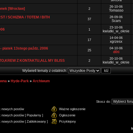
siKOra
26-10-06
wonek [Wrocław]
2
Tomasso
T / SCHIZMA / TOTEM / BITH
28-09-06
37
Scars
23-10-06
006
1
kwiatki_w_oknie
14-04-06
17
xgrzesx
piatek 13stego paźdz. 2006
04-10-06
25
d0ti
20-10-06
TO,KREW Z KONTAKTU,ALL MY BLISS
2
kwiatki_w_oknie
Wyświetl tematy z ostatnich:
ówna
»
Hyde-Park
»
Archiwum
Skocz do:
k nowych postów
Ważne ogłoszenie
 nowych postów [ Popularny ]
Ogłoszenie
k nowych postów [ Zablokowany ]
Przyklejony