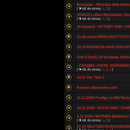
Breslauer - Wrocław, klub Niebo
[
Idź do strony:
1
,
2
]
SDN#20 Lolitas Masturbate, He
[
Idź do strony:
1
,
2
]
26 listopad - VICTORY VAIN /
CLoN szuka PERKUSISTY!!!!!!!!!!!!
20.10 MADNESS-ANALOGS,ANTI-D
Fool-X [dziŚ] 20 listopada, Niebo
_CHAQMA_KNOW_NONSENSE [C
[
Idź do strony:
1
,
2
,
3
]
24.11 The Time 2
Koncert alternative rock
11.11.2006 Prodigy vs NIN Party,
12.11.2006 - BYCZA MOC / SA
5.11 NYIA i MOTHRA (Madness)
[
Idź do strony:
1
,
2
]
27.10 SELF-DESTR./RSO,HEAD