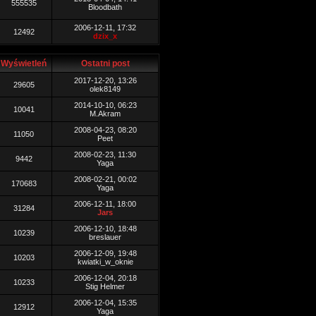
555535
Bloodbath
2006-12-11, 17:32
12492
dzix_x
Wyświetleń
Ostatni post
2017-12-20, 13:26
29605
olek8149
2014-10-10, 06:23
10041
M.Akram
2008-04-23, 08:20
11050
Peet
2008-02-23, 11:30
9442
Yaga
2008-02-21, 00:02
170683
Yaga
2006-12-11, 18:00
31284
Jars
2006-12-10, 18:48
10239
breslauer
2006-12-09, 19:48
10203
kwiatki_w_oknie
2006-12-04, 20:18
10233
Stig Helmer
2006-12-04, 15:35
12912
Yaga