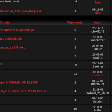
54
rocławia i okolic
Jars
05-12-06
tabarbar, Afterglow,Request
9
d0ti
Tematy
Odpowiedzi
Autor
20-12-17
zym kursem angielskiego
0
olek8149
23-11-06
... odbędzie się
2
mackozer
23-04-08
ny przez 1,5 roku.
3
kuli0z
22-02-08
2
czajna
rą
22-12-07
39
Streiner
30-11-06
23
Cement
01-12-06
go - NONAME - 09.12.2006
5
breslauer
21-11-06
OW,THE OSSIS,ALL MY BLISS i in.
4
kwiatki_w_oknie
02-12-06
4
deprim
22-11-06
10
Rafik