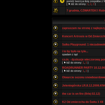
pomóż tworzya listę zespołów z W
[
Idź do strony:
1
,
2
,
3
]
7 grudnia, CZWARTEK!! Rabs
zapraszam na stronę z najleps
Koncert Artrosis w Od Zmierzchu
Salka Playground: 1 niezadowolo
i to by było na tyle...
spadam z tąd
co.in. - dyskusje wieczorową po
[
Idź do strony:
1
,
2
]
ROADRUNNER PARTY 10.12.06
[
Idź do strony:
1
,
2
]
Otwarcie sezonu snowboardowe
Jeleniogórska LR;8.12.2006.KN
the car is on fire (firlej 02.12)
K2 Od zmierzchu do Świtu 3 XII