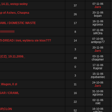
, 14.11, wstęp wolny
07-11-06
37
Jars
ap of Ashes, Chaqma
20-11-06
26
bojan
16-11-06
 CRAWL / DOMESTIC WASTE
17
xgrzesx
07-11-06
!!!!!!!!!!!
8
siKOra
07-10-06
READ i inni, wybiera sie ktos???
14
antipop77
20-11-06
3
Jars
Z]_19.11.2006_
03-11-06
49
chaqmer
17-11-06
0
Kapral
15-11-06
3
zqubaniec
24-10-06
 Wagon, 0 zł
11
Jars
31-10-06
MSAR / CRAWL
16
xgrzesx
02-11-06
22
nikt
UP,CLON
16-10-06
52