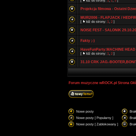
[
Idź do strony:
1
,
2
,
3
]
Projekcja filmowa - Ostatni Dz
MUR2006 - FLAPJACK / HEDFIRS
[
Idź do strony:
1
,
2
]
NOISE FEST - SALONIK 29.10.2
Fakty ;-)
HaveFunParty:MACHINE HEAD - 
[
Idź do strony:
1
,
2
]
31.10 CRK JAG.-BOOTER,BONI
Forum muzyczne wROCK.pl Strona Gł
Nowe posty
Bra
Nowe posty [ Popularny ]
Brak
Nowe posty [ Zablokowany ]
Bra