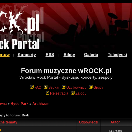
ertów
Koncerty
RSS
Bilety
Galeria
Teledyski
|
|
|
|
|
Forum muzyczne wROCK.pl
Wrocław Rock Portal - dyskusje, koncerty, zespoły
FAQ
Szukaj
Użytkownicy
Grupy
Rejestracja
Zaloguj
ówna
»
Hyde-Park
»
Archiwum
ący to forum: Brak
ne tematy
Odpowiedzi
Autor
w
14-03-08