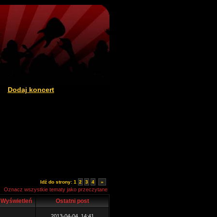
Dodaj koncert
|
Idź do strony:
1
2
3
4
»
Oznacz wszystkie tematy jako przeczytane
Wyświetleń
Ostatni post
2013-04-04, 14:41