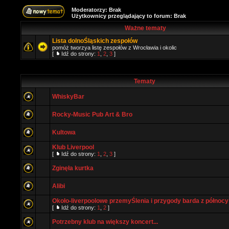
Moderatorzy: Brak
Użytkownicy przeglądający to forum: Brak
Ważne tematy
Lista dolnoŚląskich zespołów
pomóż tworzya listę zespołów z Wrocławia i okolic
[
Idź do strony:
1
,
2
,
3
]
Tematy
WhiskyBar
Rocky-Music Pub Art & Bro
Kultowa
Klub Liverpool
[
Idź do strony:
1
,
2
,
3
]
Zginęła kurtka
Alibi
Około-liverpoolowe przemyŚlenia i przygody barda z północy
[
Idź do strony:
1
,
2
]
Potrzebny klub na większy koncert...