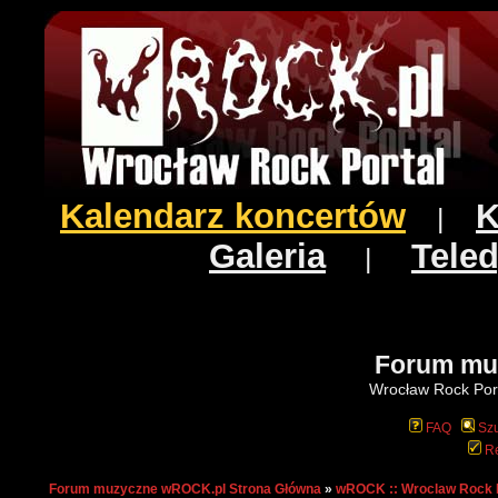
Kalendarz koncertów
K
|
Galeria
Teled
|
Forum mu
Wrocław Rock Port
FAQ
Szu
Re
Forum muzyczne wROCK.pl Strona Główna
»
wROCK :: Wroclaw Rock 