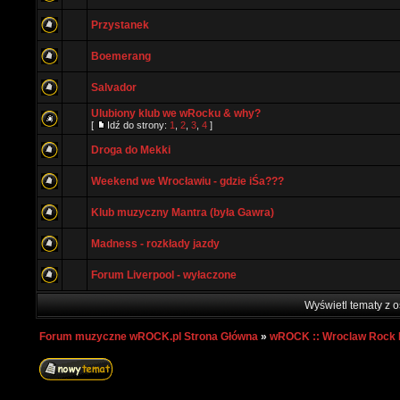
Przystanek
Boemerang
Salvador
Ulubiony klub we wRocku & why?
[
Idź do strony:
1
,
2
,
3
,
4
]
Droga do Mekki
Weekend we Wrocławiu - gdzie iŚa???
Klub muzyczny Mantra (była Gawra)
Madness - rozkłady jazdy
Forum Liverpool - wyłaczone
Wyświetl tematy z o
Forum muzyczne wROCK.pl Strona Główna
»
wROCK :: Wroclaw Rock 