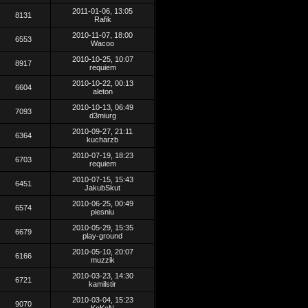
2011-01-06, 13:05
8131
Rafik
2010-11-07, 18:00
6553
Wacoo
2010-10-25, 10:07
8917
requiem
2010-10-22, 00:13
6604
aleton
2010-10-13, 06:49
7093
d3miurg
2010-09-27, 21:11
6364
kucharzb
2010-07-19, 18:23
6703
requiem
2010-07-15, 15:43
6451
JakubSkut
2010-06-25, 00:49
6574
piesniu
2010-05-29, 15:35
6679
play-ground
2010-05-10, 20:07
6166
muzzik
2010-03-23, 14:30
6721
kamilstir
2010-03-04, 15:23
9070