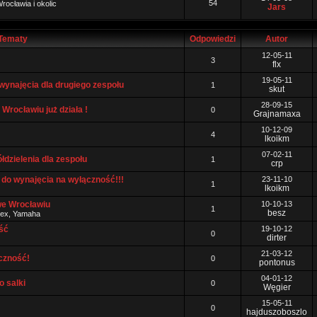
54
rocławia i okolic
Jars
Tematy
Odpowiedzi
Autor
12-05-11
3
flx
19-05-11
wynajęcia dla drugiego zespołu
1
skut
28-09-15
Wrocławiu już działa !
0
Grajnamaxa
10-12-09
4
lkoikm
07-02-11
łdzielenia dla zespołu
1
crp
 do wynajęcia na wyłączność!!!
23-11-10
1
lkoikm
we Wrocławiu
10-10-13
1
besz
pex, Yamaha
ść
19-10-12
0
dirter
21-03-12
ączność!
0
pontonus
04-01-12
 salki
0
Węgier
15-05-11
0
hajduszoboszlo