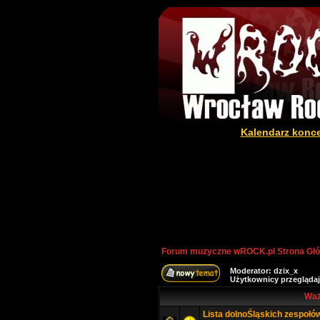
Kalendarz konc
Forum muzyczne wROCK.pl Strona Gł
Moderator:
dzix_x
Użytkownicy przeglądaj
Waż
Lista dolnoŚląskich zespołó