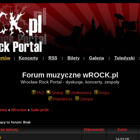
ertów
Koncerty
RSS
Bilety
Galeria
Teledyski
|
|
|
|
|
Forum muzyczne wROCK.pl
Wrocław Rock Portal - dyskusje, koncerty, zespoły
FAQ
Szukaj
Użytkownicy
Grupy
Rejestracja
Zaloguj
ówna
»
Wroclaw
»
Salki prób
ący to forum: Brak
ne tematy
Odpowiedzi
Autor
w
14-03-08