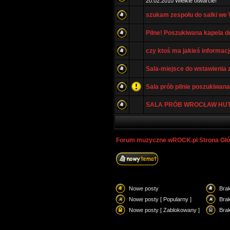
20.02.2010 Wielkie otwarcie!
szukam zespołu do salki we 
Pilne! Poszukiwana kapela do
czy ktoś ma jakieś informacje
Sala-miejsce do wstawienia
Sala prób pilnie poszukiwana
SALA PRÓB WROCŁAW HUT
Forum muzyczne wROCK.pl Strona Gł
Nowe posty
Bra
Nowe posty [ Popularny ]
Brak
Nowe posty [ Zablokowany ]
Bra