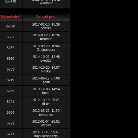
555418
Bloodbath
Wyświetleń
Ostatni post
2017-02-16, 15:38
29620
hatterx
2016-03-23, 16:36
6583
mromer
2015-09-28, 10:04
5257
Grajnamaxa
2014-10-21, 12:48
8530
syed20
2014-10-20, 14:07
6733
Fonky
2014-09-17, 07:08
8719
somi
2013-12-08, 14:54
6289
besz
2012-10-19, 20:21
6241
dirter
2012-03-21, 11:30
5704
pontonus
2012-01-04, 20:51
5791
Węgier
2011-05-15, 15:45
6271
hajduszoboszlo