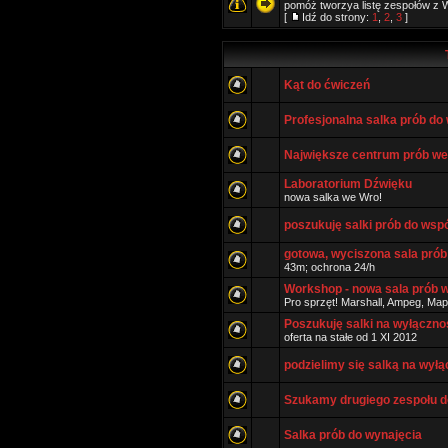
pomóż tworzya listę zespołów z W
[
Idź do strony:
1
,
2
,
3
]
Kąt do ćwiczeń
Profesjonalna salka prób do 
Największe centrum prób we 
Laboratorium Dźwięku
nowa salka we Wro!
poszukuję salki prób do wspó
gotowa, wyciszona sala prób
43m; ochrona 24/h
Workshop - nowa sala prób 
Pro sprzęt! Marshall, Ampeg, Ma
Poszukuję salki na wyłączno
oferta na stałe od 1 XI 2012
podzielimy się salką na wył
Szukamy drugiego zespołu do
Salka prób do wynajęcia