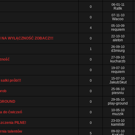
06-01-11
0
Rafik
07-11-10
0
Wacoo
05-10-09
4
requiem
22-10-10
 NA WYŁĄCZNOŚĆ ZOBACZ!!!
0
aleton
26-09-10
1
d3miurg
27-09-10
czność
0
kucharzb
19-07-10
0
requiem
15-07-10
alki prób!!!
0
JakubSkut
25-06-10
prob
0
piesniu
29-05-10
Y-GROUND
0
play-ground
10-05-10
ca do ćwiczeń
0
muzzik
23-03-10
szczenia PILNE!
0
kamilstir
rnia talentów
09-02-10
5