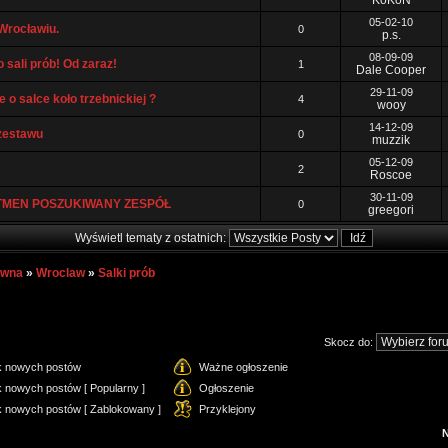
KoKoN
05-02-10
Wrocławiu.
0
p.s.
08-09-09
 sali prób! Od zaraz!
1
Dale Cooper
29-11-09
 o salce koło trzebnickiej ?
4
wooy
14-12-09
 zestawu
0
muzzik
05-12-09
2
Roscoe
30-11-09
MEN POSZUKIWANY ZESPÓŁ
0
greegori
Wyświetl tematy z ostatnich:
ówna
»
Wroclaw
»
Salki prób
Skocz do:
k nowych postów
Ważne ogłoszenie
 nowych postów [ Popularny ]
Ogłoszenie
k nowych postów [ Zablokowany ]
Przyklejony