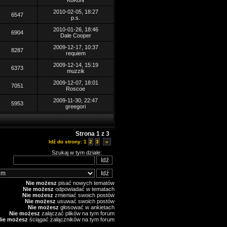
KoKoN
2010-02-05, 18:27
6547
p.s.
2010-01-26, 18:46
6904
Dale Cooper
2009-12-17, 10:37
8287
requiem
2009-12-14, 15:19
6373
muzzik
2009-12-07, 18:01
7051
Roscoe
2009-11-30, 22:47
5953
greegori
Strona
1
z
3
Idź do strony:
1
2
3
»
Szukaj w tym dziale:
Nie możesz
pisać nowych tematów
Nie możesz
odpowiadać w tematach
Nie możesz
zmieniać swoich postów
Nie możesz
usuwać swoich postów
Nie możesz
głosować w ankietach
Nie możesz
załączać plików na tym forum
Nie możesz
ściągać załączników na tym forum