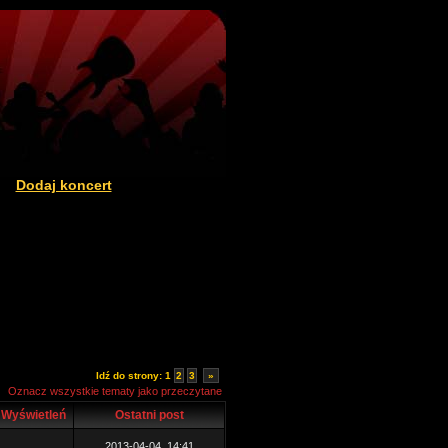
Dodaj koncert
|
Idź do strony:
1
2
3
»
Oznacz wszystkie tematy jako przeczytane
Wyświetleń
Ostatni post
2013-04-04, 14:41