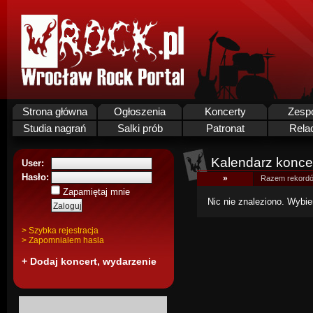
Strona główna
Ogłoszenia
Koncerty
Zesp
Studia nagrań
Salki prób
Patronat
Rela
Kalendarz koncer
User:
Hasło:
»
Razem rekordó
Zapamiętaj mnie
Nic nie znaleziono. Wybie
> Szybka rejestracja
> Zapomnialem hasla
+ Dodaj koncert, wydarzenie