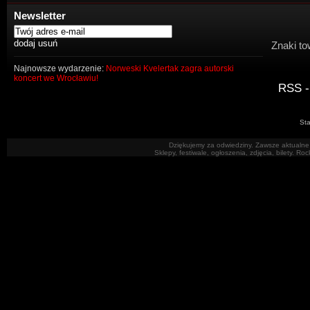
Newsletter
Znaki to
Najnowsze wydarzenie:
Norweski Kvelertak zagra autorski
koncert we Wrocławiu!
RSS -
Sta
Dziękujemy za odwiedziny. Zawsze aktualne 
Sklepy, festiwale, ogłoszenia, zdjęcia, bilety. R