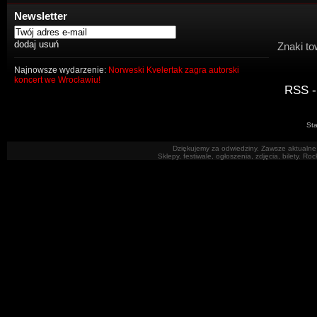
Newsletter
Znaki to
Najnowsze wydarzenie:
Norweski Kvelertak zagra autorski
koncert we Wrocławiu!
RSS -
Sta
Dziękujemy za odwiedziny. Zawsze aktualne 
Sklepy, festiwale, ogłoszenia, zdjęcia, bilety. R