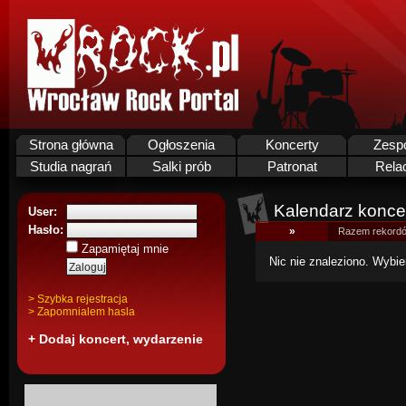
Strona główna
Ogłoszenia
Koncerty
Zesp
Studia nagrań
Salki prób
Patronat
Rela
Kalendarz koncer
User:
Hasło:
»
Razem rekordó
Zapamiętaj mnie
Nic nie znaleziono. Wybie
> Szybka rejestracja
> Zapomnialem hasla
+ Dodaj koncert, wydarzenie