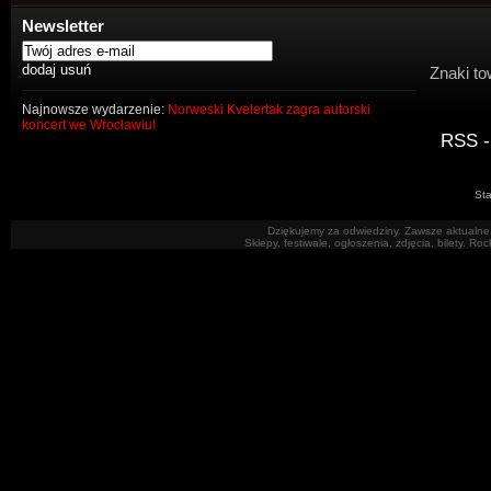
Newsletter
Znaki to
Najnowsze wydarzenie:
Norweski Kvelertak zagra autorski
koncert we Wrocławiu!
RSS -
Sta
Dziękujemy za odwiedziny. Zawsze aktualne 
Sklepy, festiwale, ogłoszenia, zdjęcia, bilety. R