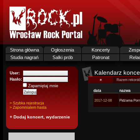
Strona główna
Ogłoszenia
Koncerty
Zesp
Studia nagrań
Salki prób
Patronat
Rela
Kalendarz koncer
User:
Hasło:
»
Razem rekordó
Zapamiętaj mnie
data
nazwa
2017-12-08
Pidżama Por
> Szybka rejestracja
> Zapomnialem hasla
+ Dodaj koncert, wydarzenie