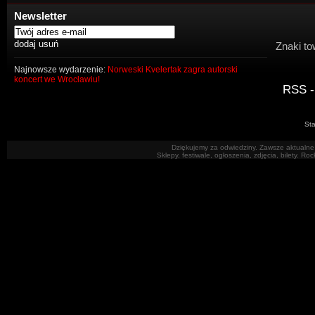
Newsletter
Znaki to
Najnowsze wydarzenie:
Norweski Kvelertak zagra autorski
koncert we Wrocławiu!
RSS -
Sta
Dziękujemy za odwiedziny. Zawsze aktualne 
Sklepy, festiwale, ogłoszenia, zdjęcia, bilety. R