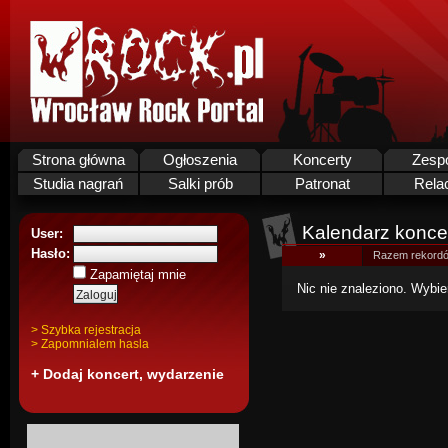
Strona główna
Ogłoszenia
Koncerty
Zesp
Studia nagrań
Salki prób
Patronat
Rela
Kalendarz koncer
User:
Hasło:
»
Razem rekordó
Zapamiętaj mnie
Nic nie znaleziono. Wybie
> Szybka rejestracja
> Zapomnialem hasla
+ Dodaj koncert, wydarzenie